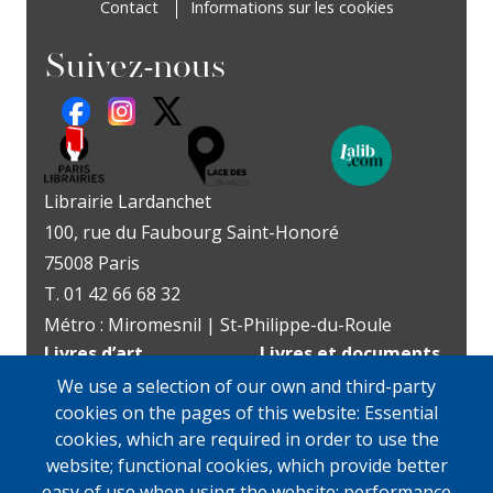
Contact
Informations sur les cookies
Suivez-nous
Librairie Lardanchet
100, rue du Faubourg Saint-Honoré
75008 Paris
T. 01 42 66 68 32
Métro : Miromesnil | St-Philippe-du-Roule
Livres d’art
Livres et documents
Du mardi au vendredi
précieux
We use a selection of our own and third-party
10h-19h
Lundi sur rendez-vous
cookies on the pages of this website: Essential
samedi
Du mardi au vendredi
cookies, which are required in order to use the
11h-13h et 14h-19h
10h-19h
website; functional cookies, which provide better
samedi
easy of use when using the website; performance