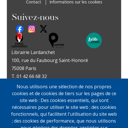
Contact
Informations sur les cookies
Suivez-nous
Librairie Lardanchet
100, rue du Faubourg Saint-Honoré
75008 Paris
T. 01 42 66 68 32
Métro : Miromesnil | St-Philippe-du-Roule
Nous utilisons une sélection de nos propres
Livres d’art
Livres et documents
cookies et de cookies de tiers sur les pages de ce
Du mardi au vendredi
précieux
site web : Des cookies essentiels, qui sont
10h-19h
Lundi sur rendez-vous
nécessaires pour utiliser le site web ; des cookies
samedi
Du mardi au vendredi
fonctionnels, qui facilitent l'utilisation du site web
11h-13h et 14h-19h
10h-19h
; des cookies de performance, que nous utilisons
samedi
pour générer des données agrégées sur