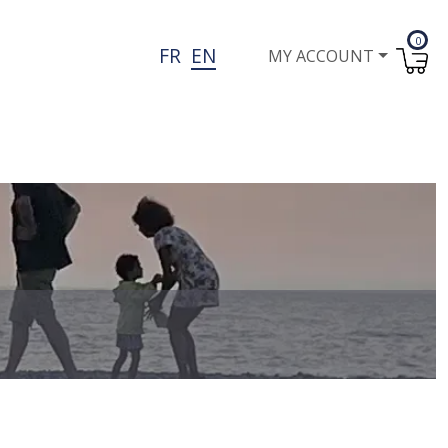
0
User account menu
FR
EN
MY ACCOUNT
I