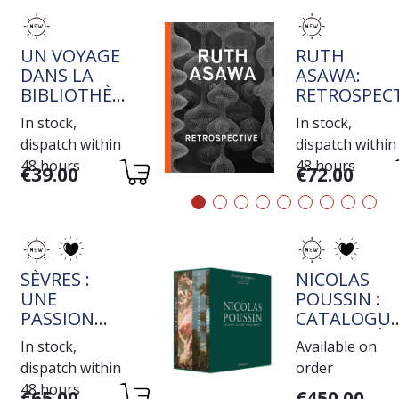
TITRE
TITRE
UN VOYAGE
RUTH
DANS LA
ASAWA:
BIBLIOTHÈQUE
RETROSPECT
DE JEAN-
In stock,
In stock,
MICHEL
dispatch within
dispatch within
COULON
48 hours
48 hours
Variations
Variations
€39.00
€72.00
TITRE
TITRE
SÈVRES :
NICOLAS
UNE
POUSSIN :
PASSION
CATALOGU
ROTHSCHILD
RAISONNÉ
In stock,
Available on
DE L'OEUVR
dispatch within
order
PEINT
48 hours
Variations
Variations
€65.00
€450.00