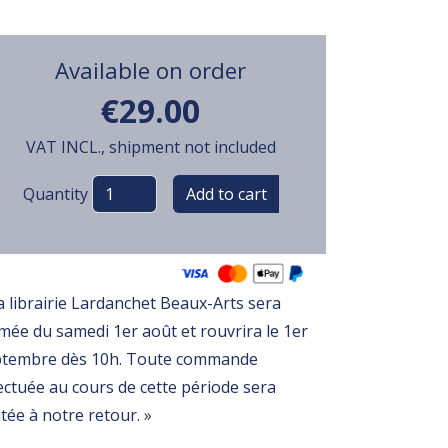
Available on order
€29.00
VAT INCL., shipment not included
Variations
Quantity
a librairie Lardanchet Beaux-Arts sera
mée du samedi 1er août et rouvrira le 1er
ptembre dès 10h. Toute commande
ectuée au cours de cette période sera
itée à notre retour. »