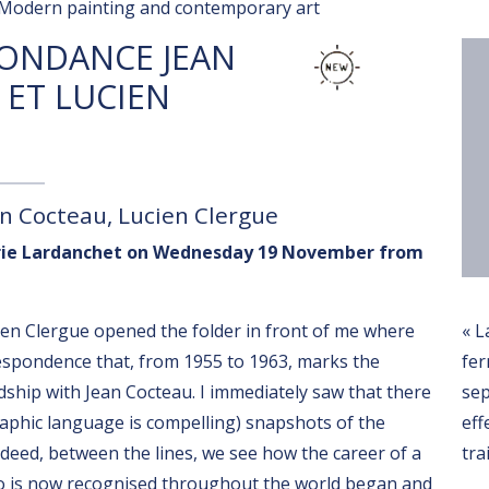
Modern painting and contemporary art
ONDANCE JEAN
 ET LUCIEN
an Cocteau, Lucien Clergue
irie Lardanchet on Wednesday 19 November from
m
ien Clergue opened the folder in front of me where
« L
espondence that, from 1955 to 1963, marks the
fer
ndship with Jean Cocteau. I immediately saw that there
se
aphic language is compelling) snapshots of the
eff
ndeed, between the lines, we see how the career of a
tra
 is now recognised throughout the world began and