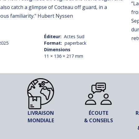
“La
also catch a glimpse of Cocteau off guard, in a
fro
ous familiarity." Hubert Nyssen
Sep
dur
Éditeur
Actes Sud
ret
2025
Format
paperback
Dimensions
11 × 136 × 217 mm
LIVRAISON
ÉCOUTE
R
MONDIALE
& CONSEILS