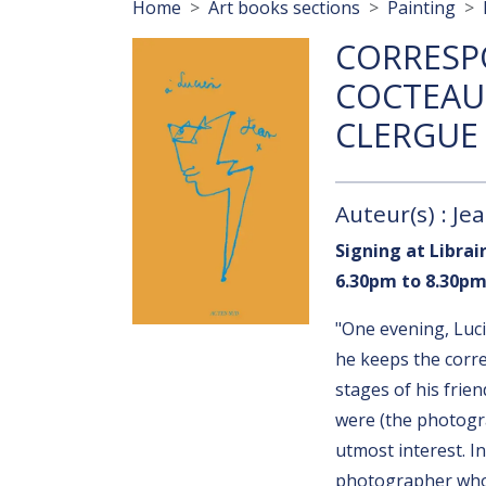
Breadcrumb
Home
Art books sections
Painting
CORRESP
COCTEAU
CLERGUE
Auteur(s) : Je
Signing at Libra
6.30pm to 8.30p
"One evening, Luc
he keeps the corr
stages of his frie
were (the photogr
utmost interest. I
photographer who