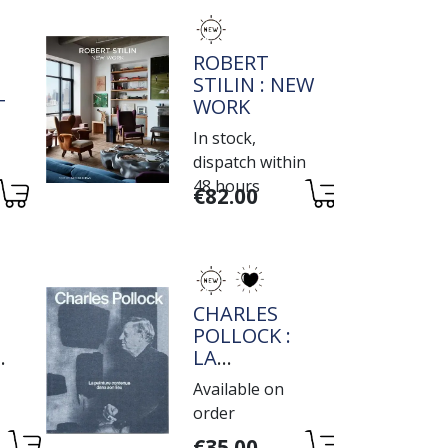
TITRE
ROBERT
STILIN : NEW
IVE
WORK
In stock,
dispatch within
48 hours
Variations
€82.00
TITRE
CHARLES
POLLOCK :
E
LA
PEINTURE
Available on
E
CONTENUE
order
DANS SON
Variations
LIEU
€35.00