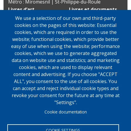
Métro : Miromesnil | St-Philippe-du-Roule
Livres d’art
Livres et documents
Du mardi au vendredi
précieux
We use a selection of our own and third-party
10h-19h
Lundi sur rendez-vous
cookies on the pages of this website: Essential
samedi
Du mardi au vendredi
cookies, which are required in order to use the
11h-13h et 14h-19h
10h-19h
website; functional cookies, which provide better
samedi
easy of use when using the website; performance
11h-13h et 14h-19h
cookies, which we use to generate aggregated
data on website use and statistics; and marketing
cookies, which are used to display relevant
content and advertising. If you choose "ACCEPT
ALL", you consent to the use of all cookies. You
can accept and reject individual cookie types and
revoke your consent for the future at any time at
"Settings".
Cookie documentation
COOKIE SETTINGS