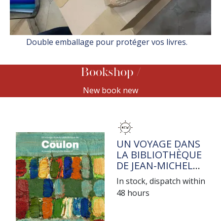
Double emballage pour protéger vos livres.
Bookshop
New book new
TITRE
UN VOYAGE DANS
LA BIBLIOTHÈQUE
DE JEAN-MICHEL
COULON
In stock, dispatch within
48 hours