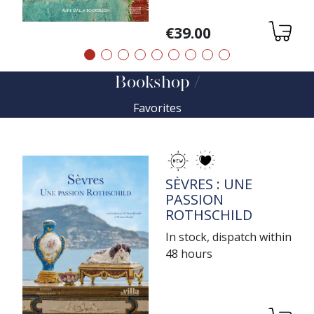
Variations
€39.00
Précédent
Suivant
Bookshop
Favorites
TITRE
SÈVRES : UNE
PASSION
ROTHSCHILD
In stock, dispatch within
48 hours