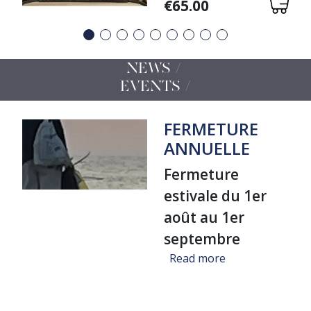
Variations
€65.00
Précédent
Suivant
NEWS /
EVENTS
FERMETURE
ANNUELLE
Fermeture
estivale du 1er
août au 1er
septembre
about FERMET
Read more