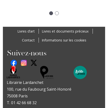
re "Un voyage dans la bibliothèque de Jean-Michel Coulon", Al
Précédent
Suivant
Footer
Livres d’art
Livres et documents précieux
Contact
Informations sur les cookies
Suivez-nous
Librairie Lardanchet
100, rue du Faubourg Saint-Honoré
75008 Paris
T. 01 42 66 68 32