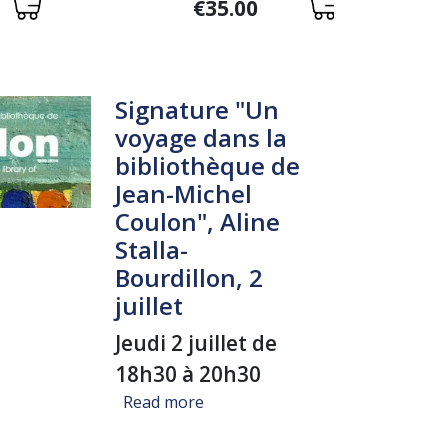
Variations
LIEU
€35.00
Signature "Un
voyage dans la
bibliothèque de
Jean-Michel
Coulon", Aline
Stalla-
Bourdillon, 2
juillet
Jeudi 2 juillet de
18h30 à 20h30
about Signature "Un voyage dans l
Read more