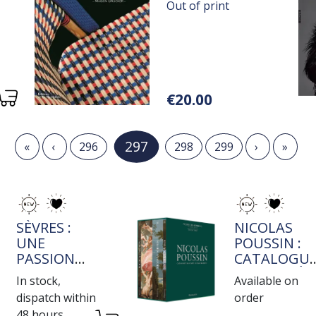
Out of print
Variations
€20.00
Current page
297
First page
Previous page
Page
Page
Page
Next page
Last 
«
‹
296
298
299
›
»
TITRE
TITRE
SÈVRES :
NICOLAS
UNE
POUSSIN :
PASSION
CATALOGU
ROTHSCHILD
RAISONNÉ
In stock,
Available on
DE L'OEUVR
dispatch within
order
PEINT
48 hours