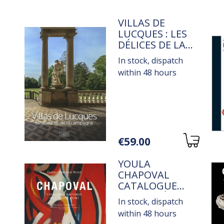
TITRE
VILLAS DE
LUCQUES : LES
DÉLICES DE LA
CAMPAGNE
In stock, dispatch
within 48 hours
Variations
€59.00
TITRE
YOULA
CHAPOVAL
CATALOGUE
. 5
RAISONNÉ DE
In stock, dispatch
L'OEUVRE PEINT
within 48 hours