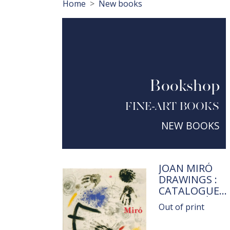
Breadcrumb
Home
New books
Bookshop
FINE-ART BOOKS
NEW BOOKS
TITRE
JOAN MIRÓ
DRAWINGS :
CATALOGUE
RAISONNÉ VOL
Out of print
: 1977