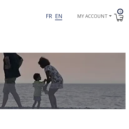
0
User account menu
FR
EN
MY ACCOUNT
I