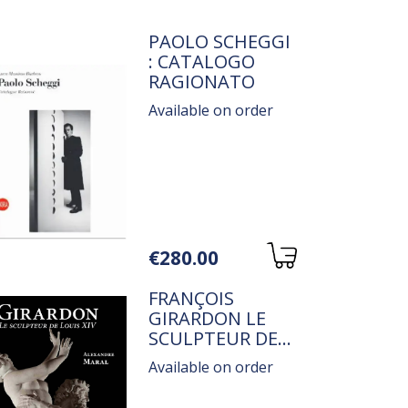
TITRE
PAOLO SCHEGGI
: CATALOGO
RAGIONATO
Available on order
Variations
€280.00
TITRE
FRANÇOIS
GIRARDON LE
SCULPTEUR DE
LOUIS XIV
Available on order