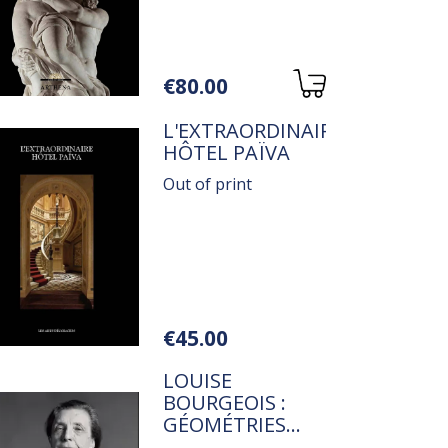
Variations
€80.00
TITRE
L'EXTRAORDINAIRE
HÔTEL PAÏVA
Out of print
Variations
€45.00
TITRE
LOUISE
BOURGEOIS :
GÉOMÉTRIES
INTIMES