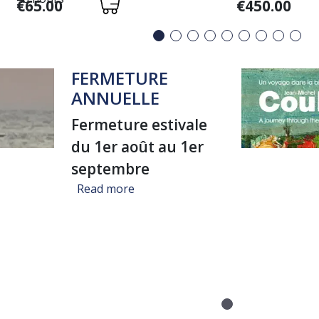
Variations
Variations
€65.00
€450.00
FERMETURE
ANNUELLE
Fermeture estivale
du 1er août au 1er
septembre
about FERMETURE ANNUELLE
Read more