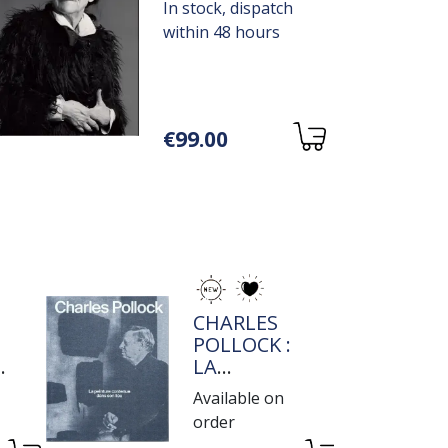
In stock, dispatch
within 48 hours
Variations
€99.00
page
TITRE
CHARLES
POLLOCK :
E
LA
PEINTURE
Available on
E
CONTENUE
order
DANS SON