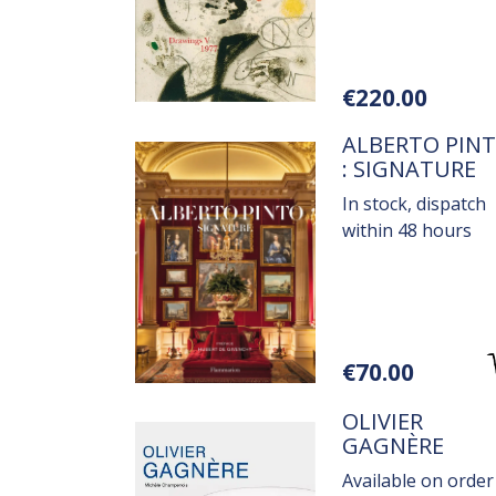
Variations
€220.00
TITRE
ALBERTO PIN
: SIGNATURE
In stock, dispatch
within 48 hours
Variations
€70.00
TITRE
OLIVIER
GAGNÈRE
Available on order