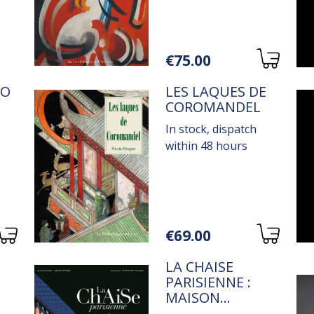
Variations
€75.00
TITRE
TO
LES LAQUES DE
COROMANDEL
In stock, dispatch
within 48 hours
Variations
€69.00
TITRE
LA CHAISE
PARISIENNE :
MAISON
DRUCKER