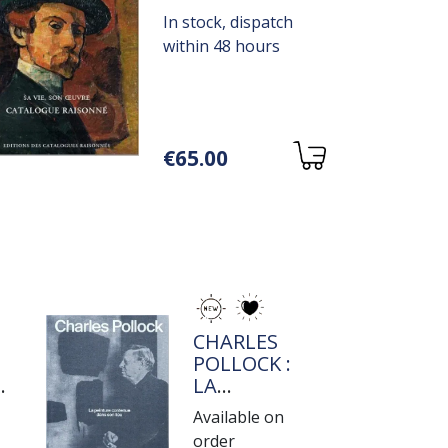
CATALOGUE
In stock, dispatch
RAISONNÉ
within 48 hours
Variations
€65.00
page
TITRE
CHARLES
POLLOCK :
E
LA
PEINTURE
Available on
E
CONTENUE
order