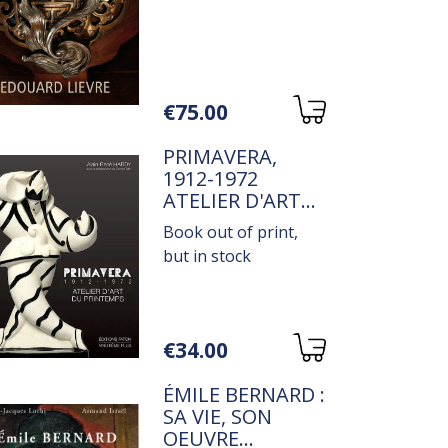
DU XIXE SIÈCLE
Variations
€75.00
TITRE
PRIMAVERA,
1912-1972
ATELIER D'ART
DU PRINTEMPS
Book out of print,
but in stock
Variations
€34.00
TITRE
ÉMILE BERNARD :
SA VIE, SON
OEUVRE