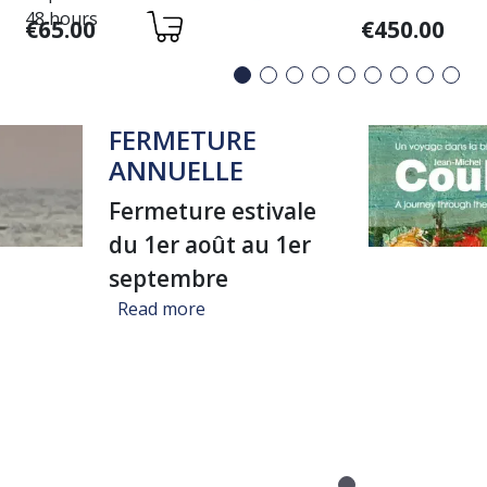
PEINT
48 hours
Variations
Variations
€65.00
€450.00
FERMETURE
ANNUELLE
Fermeture estivale
du 1er août au 1er
septembre
about FERMETURE ANNUELLE
Read more