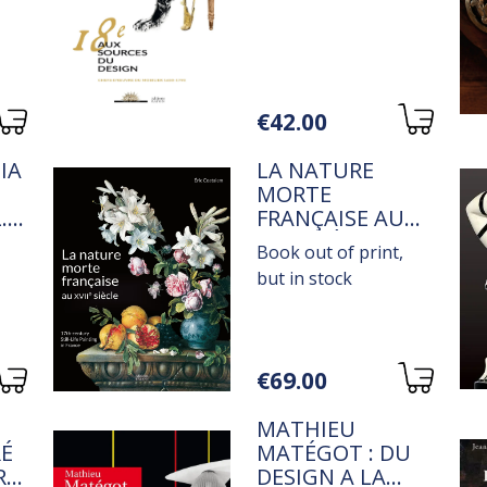
Variations
€42.00
TITRE
IA
LA NATURE
MORTE
 I
FRANÇAISE AU
XVIIE SIÈCLE
Book out of print,
but in stock
Variations
€69.00
TITRE
!
MATHIEU
RÉ
MATÉGOT : DU
RG
DESIGN A LA