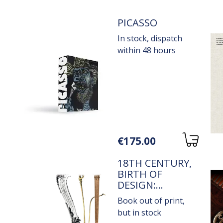
TITRE
PICASSO
In stock, dispatch
within 48 hours
Variations
€175.00
TITRE
18TH CENTURY,
BIRTH OF
DESIGN:
FURNITURE
Book out of print,
MASTERPIECES
but in stock
AU
1650-1790