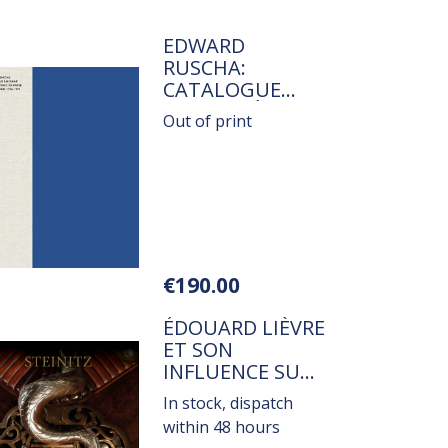
TITRE
EDWARD
RUSCHA:
CATALOGUE
RAISONNÉ OF
Out of print
THE WORKS ON
PAPER VOL.1 :
1956-1976
Variations
€190.00
TITRE
ÉDOUARD LIÈVRE
ET SON
INFLUENCE SUR
LES ARTS
In stock, dispatch
DÉCORATIFS DU
within 48 hours
DERNIER QUART