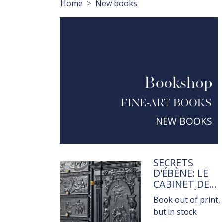
Breadcrumb
Home
New books
Bookshop
FINE-ART BOOKS
NEW BOOKS
TITRE
SECRETS
D'ÉBÈNE: LE
CABINET DE
L'ODYSSÉE DU
Book out of print,
CHÂTEAU DE
but in stock
FONTAINEBLE