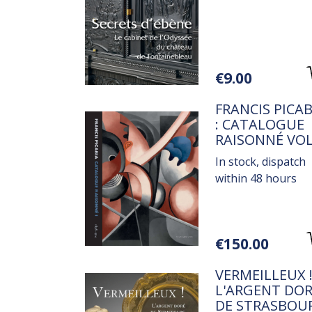
Variations
€9.00
TITRE
FRANCIS PICAB
: CATALOGUE
RAISONNÉ VOL.
: 1890-1914
In stock, dispatch
within 48 hours
Variations
€150.00
TITRE
VERMEILLEUX 
L'ARGENT DO
DE STRASBOU