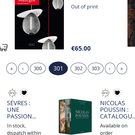
XE
TAPISSERIE
Out of print
Variations
€65.00
Current page
301
First page
Previous page
Page
Page
Page
Next page
Last 
«
‹
300
302
303
›
»
TITRE
TITRE
SÈVRES :
NICOLAS
UNE
POUSSIN :
PASSION
CATALOGU
ROTHSCHILD
RAISONNÉ
In stock,
Available on
DE L'OEUVR
dispatch within
order