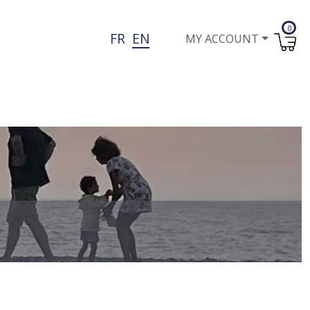
0
User account menu
FR
EN
MY ACCOUNT
I