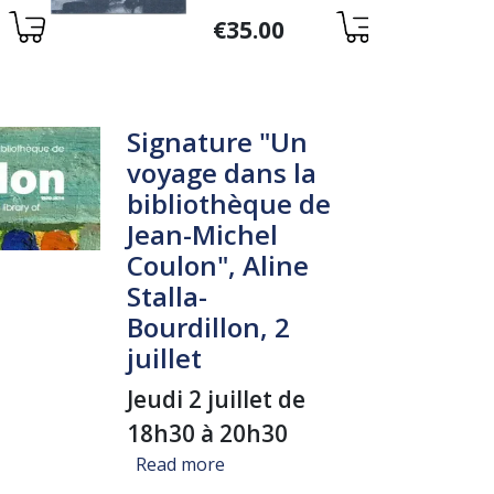
DANS SON
Variations
LIEU
€35.00
Signature "Un
voyage dans la
bibliothèque de
Jean-Michel
Coulon", Aline
Stalla-
Bourdillon, 2
juillet
Jeudi 2 juillet de
18h30 à 20h30
about Signature "Un voyage dans l
Read more