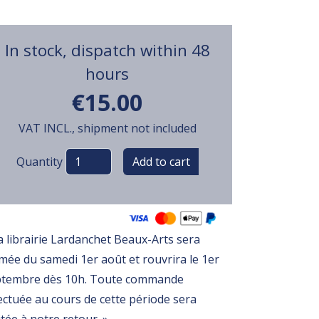
In stock, dispatch within 48
hours
€15.00
VAT INCL., shipment not included
Variations
Quantity
a librairie Lardanchet Beaux-Arts sera
mée du samedi 1er août et rouvrira le 1er
ptembre dès 10h. Toute commande
ectuée au cours de cette période sera