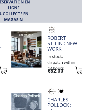
ÉSERVATION EN
LIGNE
& COLLECTE EN
MAGASIN
TITRE
ROBERT
STILIN : NEW
IVE
WORK
In stock,
dispatch within
48 hours
Variations
€82.00
TITRE
CHARLES
POLLOCK :