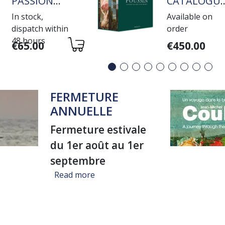
PASSION
CATALOGU
ROTHSCHILD
RAISONNÉ
In stock,
Available on
DE L'OEUVR
dispatch within
order
PEINT
48 hours
Variations
Variations
€65.00
€450.00
FERMETURE
ANNUELLE
Fermeture estivale
du 1er août au 1er
septembre
about FERMETURE ANNUELLE
Read more