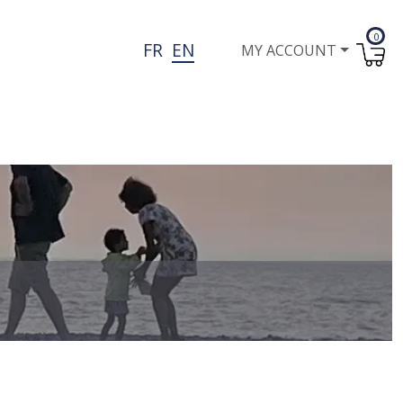
0
User account menu
FR
EN
MY ACCOUNT
I