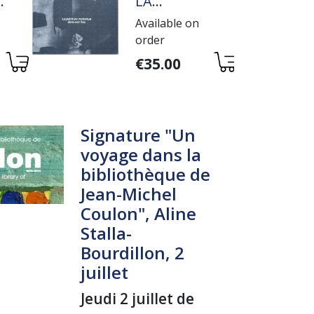
E
LA
PEINTURE
Available on
E
CONTENUE
order
DANS SON
Variations
LIEU
€35.00
Signature "Un
voyage dans la
bibliothèque de
Jean-Michel
Coulon", Aline
Stalla-
Bourdillon, 2
juillet
Jeudi 2 juillet de