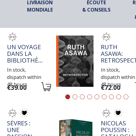
LIVRAISON
ÉCOUTE
R
MONDIALE
& CONSEILS
TITRE
TITRE
UN VOYAGE
RUTH
DANS LA
ASAWA:
BIBLIOTHÈQUE
RETROSPECT
DE JEAN-
In stock,
In stock,
MICHEL
dispatch within
dispatch within
COULON
48 hours
48 hours
Variations
Variations
€39.00
€72.00
TITRE
TITRE
SÈVRES :
NICOLAS
UNE
POUSSIN :