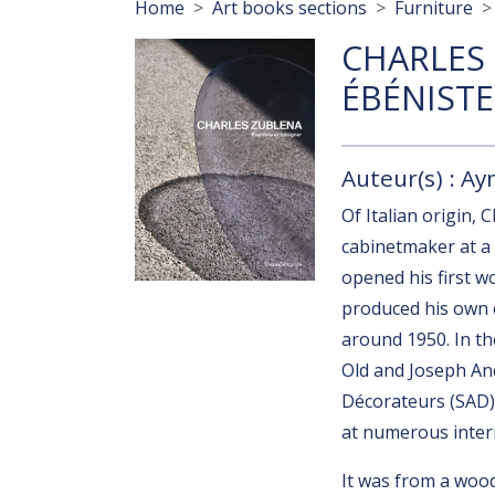
Breadcrumb
Home
Art books sections
Furniture
CHARLES 
ÉBÉNISTE
Auteur(s) : A
Of Italian origin,
cabinetmaker at a
opened his first w
produced his own c
around 1950. In th
Old and Joseph And
Décorateurs (SAD)
at numerous intern
It was from a wood