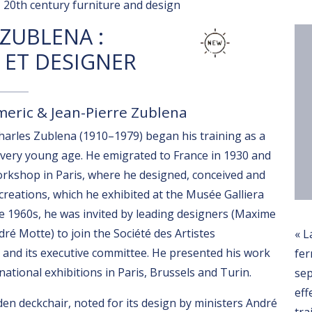
20th century furniture and design
ZUBLENA :
 ET DESIGNER
ymeric & Jean-Pierre Zublena
 Charles Zublena (1910–1979) began his training as a
 very young age. He emigrated to France in 1930 and
orkshop in Paris, where he designed, conceived and
reations, which he exhibited at the Musée Galliera
e 1960s, he was invited by leading designers (Maxime
ré Motte) to join the Société des Artistes
« L
 and its executive committee. He presented his work
fer
ational exhibitions in Paris, Brussels and Turin.
se
eff
en deckchair, noted for its design by ministers André