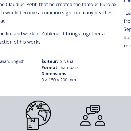
tra
e Claudius-Petit, that he created the famous Eurolax
which would become a common sight on many beaches
“La
ad.
fro
Sep
he life and work of Zublena. It brings together a
dur
ection of his works.
ret
alian, English
Éditeur
Silvana
6
Format
hardback
Dimensions
0 × 150 × 200 mm