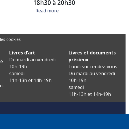
18h30 à 20h30
about Signature "Un voyage dans l
Read more
les cookies
Livres d’art
Livres et documents
Du mardi au vendredi
précieux
é
10h-19h
Lundi sur rendez-vous
samedi
Du mardi au vendredi
11h-13h et 14h-19h
10h-19h
u-
samedi
11h-13h et 14h-19h