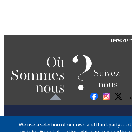
Précédent
Suivant
Footer
Livres d’art
?
Où
Sommes
Suivez-
nous
nous
We use a selection of our own and third-party cook
website: Essential cookies, which are required in o