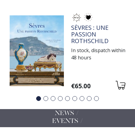
TITRE
SÈVRES : UNE
PASSION
ROTHSCHILD
In stock, dispatch within
48 hours
Variations
€65.00
Précédent
Suivant
NEWS /
EVENTS