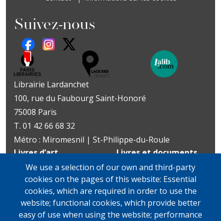
Suivez-nous
Librairie Lardanchet
100, rue du Faubourg Saint-Honoré
75008 Paris
T. 01 42 66 68 32
Métro : Miromesnil | St-Philippe-du-Roule
Livres d’art
Livres et documents
Du mardi au vendredi
précieux
We use a selection of our own and third-party
10h-19h
Lundi sur rendez-vous
cookies on the pages of this website: Essential
samedi
Du mardi au vendredi
cookies, which are required in order to use the
11h-13h et 14h-19h
10h-19h
website; functional cookies, which provide better
samedi
easy of use when using the website; performance