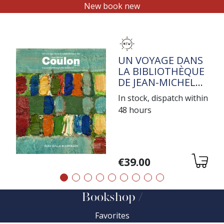
New book new
TITRE
UN VOYAGE DANS
LA BIBLIOTHÈQUE
DE JEAN-MICHEL
COULON
In stock, dispatch within
48 hours
Variations
€39.00
Précédent
Suivant
Bookshop
Favorites