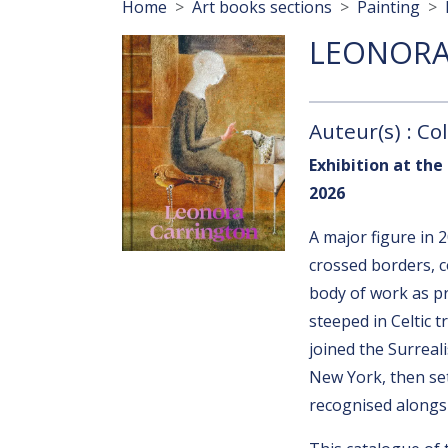
Breadcrumb
Home
Art books sections
Painting
LEONORA
Auteur(s) : Col
Exhibition at the
2026
A major figure in 
crossed borders, c
body of work as pro
steeped in Celtic t
joined the Surreal
New York, then se
recognised alongs