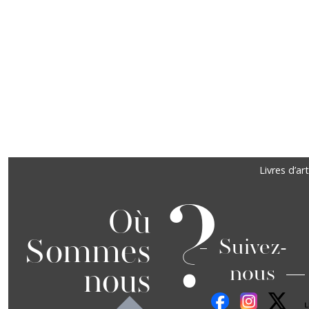
Précédent
Suivant
Footer
Livres d’art
?
Où
Sommes
Suivez-
nous
nous