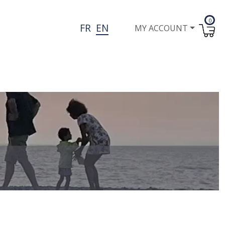
0
User account menu
FR
EN
MY ACCOUNT
I