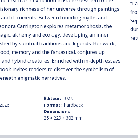
the first major exhibition in France devoted to the
“La
 visionary richness of her universe through paintings,
fro
s and documents. Between founding myths and
Sep
 Leonora Carrington explores metamorphosis, the
dur
agic, alchemy and ecology, developing an inner
ret
hed by spiritual traditions and legends. Her work,
hood, memory and the fantastical, conjures up
and hybrid creatures. Enriched with in-depth essays
e book invites readers to discover the symbolism of
eneath enigmatic narratives.
Éditeur
RMN
 2026
Format
hardback
Dimensions
25 × 229 × 302 mm