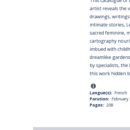
This catalogue of 
artist reveals the
drawings, writing
intimate stories,
sacred feminine, m
cartography nouris
imbued with child
dreamlike gardens 
by specialists, th
this work hidden b
Langue(s)
French
Parution
February
Pages
208