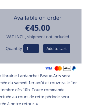
Available on order
€45.00
VAT INCL., shipment not included
Variations
Quantity
a librairie Lardanchet Beaux-Arts sera
mée du samedi 1er août et rouvrira le 1er
ptembre dès 10h. Toute commande
ectuée au cours de cette période sera
itée à notre retour. »