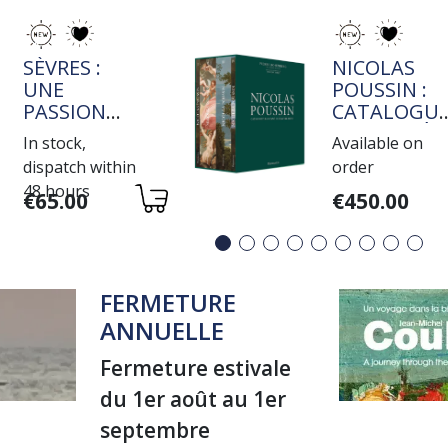
TITRE
TITRE
SÈVRES :
NICOLAS
UNE
POUSSIN :
PASSION
CATALOGU
ROTHSCHILD
RAISONNÉ
In stock,
Available on
DE L'OEUVR
dispatch within
order
PEINT
48 hours
Variations
Variations
€65.00
€450.00
FERMETURE
ANNUELLE
Fermeture estivale
du 1er août au 1er
septembre