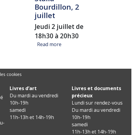
Bourdillon, 2
juillet
Jeudi 2 juillet de
18h30 à 20h30
about Signature "Un voyage dans l
Read more
les cookies
Livres d’art
Livres et documents
Du mardi au vendredi
précieux
é
10h-19h
Lundi sur rendez-vous
samedi
Du mardi au vendredi
11h-13h et 14h-19h
10h-19h
u-
samedi
11h-13h et 14h-19h