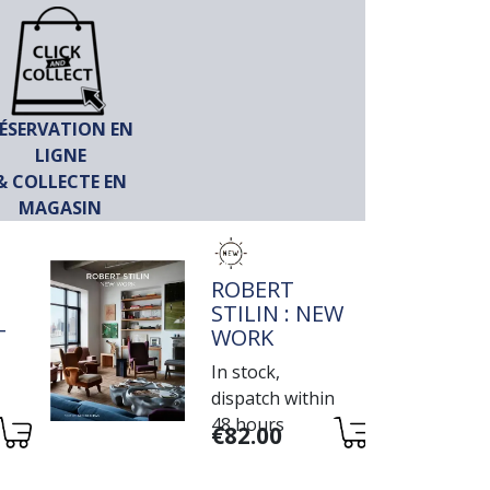
ÉSERVATION EN
LIGNE
& COLLECTE EN
MAGASIN
TITRE
ROBERT
STILIN : NEW
IVE
WORK
In stock,
dispatch within
48 hours
Variations
€82.00