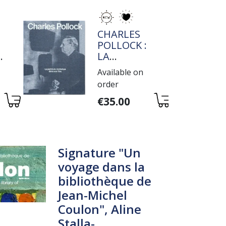
TITRE
CHARLES
POLLOCK :
E
LA
PEINTURE
Available on
E
CONTENUE
order
DANS SON
Variations
LIEU
€35.00
Signature "Un
voyage dans la
bibliothèque de
Jean-Michel
Coulon", Aline
Stalla-