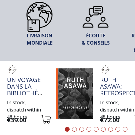
LIVRAISON
ÉCOUTE
R
MONDIALE
& CONSEILS
TITRE
TITRE
UN VOYAGE
RUTH
DANS LA
ASAWA:
BIBLIOTHÈQUE
RETROSPECT
DE JEAN-
In stock,
In stock,
MICHEL
dispatch within
dispatch within
COULON
48 hours
48 hours
Variations
Variations
€39.00
€72.00