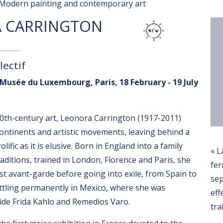
Modern painting and contemporary art
 CARRINGTON
lectif
 Musée du Luxembourg, Paris, 18 February - 19 July
20th-century art, Leonora Carrington (1917-2011)
ontinents and artistic movements, leaving behind a
lific as it is elusive. Born in England into a family
« L
raditions, trained in London, Florence and Paris, she
fer
ist avant-garde before going into exile, from Spain to
se
ttling permanently in Mexico, where she was
eff
ide Frida Kahlo and Remedios Varo.
tra