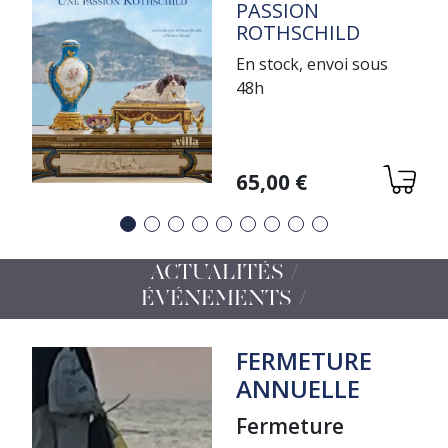
PASSION
ROTHSCHILD
En stock, envoi sous
48h
Variations
65,00 €
Précédent
Suivant
ACTUALITÉS /
ÉVÉNEMENTS
FERMETURE
ANNUELLE
Fermeture