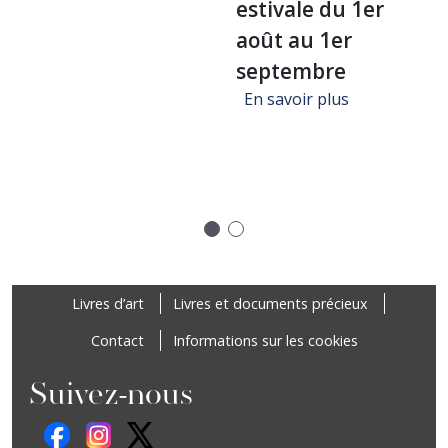
estivale du 1er
août au 1er
septembre
sur FERMET
En savoir plus
ure "Un voyage dans la bibliothèque de Jean-Michel Coulon", A
Précédent
Suivant
Footer
Livres d’art
Livres et documents précieux
Contact
Informations sur les cookies
Suivez-nous