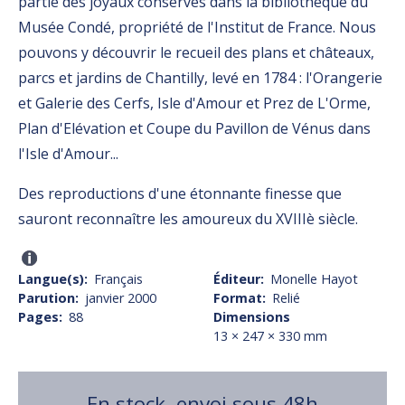
partie des joyaux conservés dans la bibliothèque du
Musée Condé, propriété de l'Institut de France. Nous
pouvons y découvrir le recueil des plans et châteaux,
parcs et jardins de Chantilly, levé en 1784 : l'Orangerie
et Galerie des Cerfs, Isle d'Amour et Prez de L'Orme,
Plan d'Elévation et Coupe du Pavillon de Vénus dans
l'Isle d'Amour...
Des reproductions d'une étonnante finesse que
sauront reconnaître les amoureux du XVIIIè siècle.
Langue(s)
Français
Éditeur
Monelle Hayot
Parution
janvier 2000
Format
Relié
Pages
88
Dimensions
13 × 247 × 330 mm
En stock, envoi sous 48h