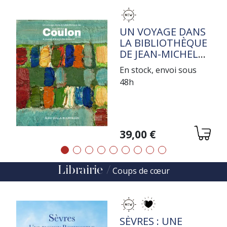
TITRE
UN VOYAGE DANS
LA BIBLIOTHÈQUE
DE JEAN-MICHEL
COULON
En stock, envoi sous
48h
Variations
39,00 €
Précédent
Suivant
Librairie
Coups de cœur
TITRE
SÈVRES : UNE