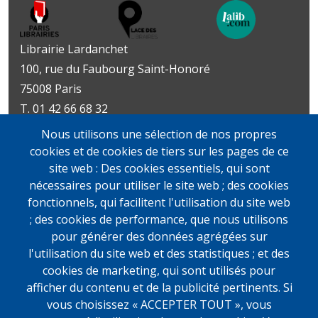
Librairie Lardanchet
100, rue du Faubourg Saint-Honoré
75008 Paris
T. 01 42 66 68 32
Métro : Miromesnil | St-Philippe-du-Roule
Nous utilisons une sélection de nos propres
Livres d’art
Livres et documents
cookies et de cookies de tiers sur les pages de ce
Du mardi au vendredi
précieux
site web : Des cookies essentiels, qui sont
10h-19h
Lundi sur rendez-vous
nécessaires pour utiliser le site web ; des cookies
samedi
Du mardi au vendredi
fonctionnels, qui facilitent l'utilisation du site web
11h-13h et 14h-19h
10h-19h
; des cookies de performance, que nous utilisons
samedi
pour générer des données agrégées sur
11h-13h et 14h-19h
l'utilisation du site web et des statistiques ; et des
cookies de marketing, qui sont utilisés pour
afficher du contenu et de la publicité pertinents. Si
vous choisissez « ACCEPTER TOUT », vous