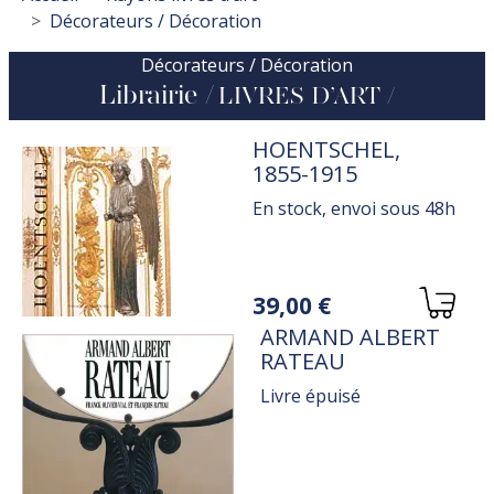
Décorateurs / Décoration
Décorateurs / Décoration
Librairie
LIVRES D’ART
TITRE
HOENTSCHEL,
1855-1915
En stock, envoi sous 48h
Variations
39,00 €
TITRE
ARMAND ALBERT
RATEAU
Livre épuisé