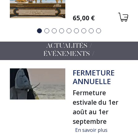
Variations
65,00 €
Précédent
Suivant
ACTUALITÉS /
ÉVÉNEMENTS
FERMETURE
ANNUELLE
Fermeture
estivale du 1er
août au 1er
septembre
sur FERMET
En savoir plus