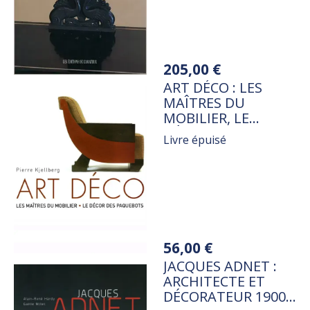
Variations
205,00 €
TITRE
ART DÉCO : LES
MAÎTRES DU
MOBILIER, LE
DÉCOR DES
Livre épuisé
PAQUEBOTS
Variations
56,00 €
TITRE
JACQUES ADNET :
ARCHITECTE ET
DÉCORATEUR 1900-