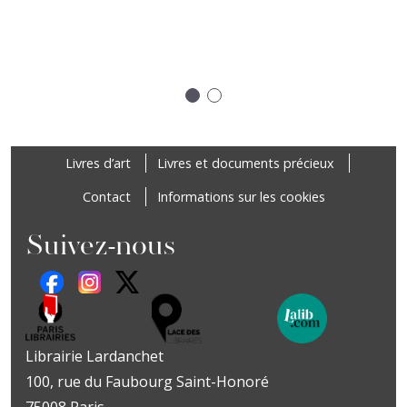
ure "Un voyage dans la bibliothèque de Jean-Michel Coulon", A
Précédent
Suivant
Footer
Livres d’art
Livres et documents précieux
Contact
Informations sur les cookies
Suivez-nous
Librairie Lardanchet
100, rue du Faubourg Saint-Honoré