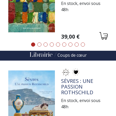
COULON
En stock, envoi sous
48h
Variations
39,00 €
Précédent
Suivant
Librairie
Coups de cœur
TITRE
SÈVRES : UNE
PASSION
ROTHSCHILD
En stock, envoi sous
48h