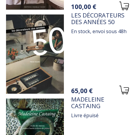
Variations
100,00 €
TITRE
LES DÉCORATEURS
DES ANNÉES 50
En stock, envoi sous 48h
Variations
65,00 €
TITRE
MADELEINE
CASTAING
Livre épuisé