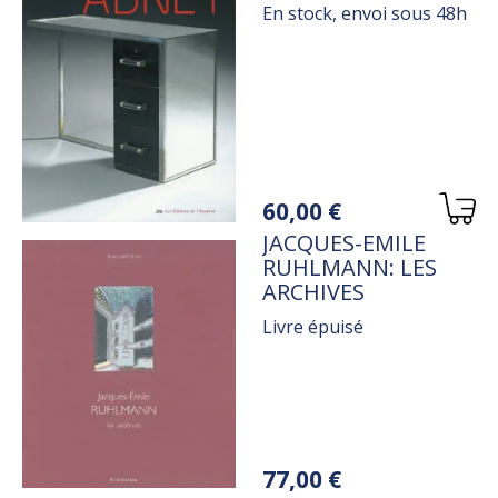
1984
En stock, envoi sous 48h
Variations
60,00 €
TITRE
JACQUES-EMILE
RUHLMANN: LES
ARCHIVES
Livre épuisé
Variations
77,00 €