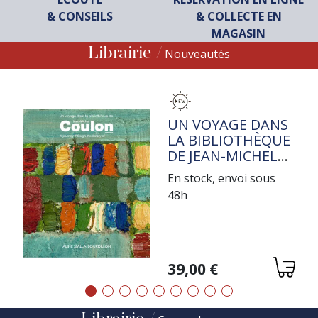
& CONSEILS
& COLLECTE EN
MAGASIN
Librairie
Nouveautés
TITRE
UN VOYAGE DANS
LA BIBLIOTHÈQUE
DE JEAN-MICHEL
COULON
En stock, envoi sous
48h
Variations
39,00 €
Précédent
Suivant