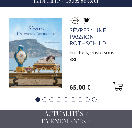
Librairie
Coups de cœur
TITRE
SÈVRES : UNE
PASSION
ROTHSCHILD
En stock, envoi sous
48h
Variations
65,00 €
Précédent
Suivant
ACTUALITÉS /
ÉVÉNEMENTS