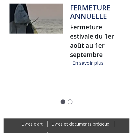
FERMETURE
ANNUELLE
Fermeture
estivale du 1er
août au 1er
septembre
sur FERMET
En savoir plus
ure "Un voyage dans la bibliothèque de Jean-Michel Coulon", A
Précédent
Suivant
Footer
Livres d’art
Livres et documents précieux