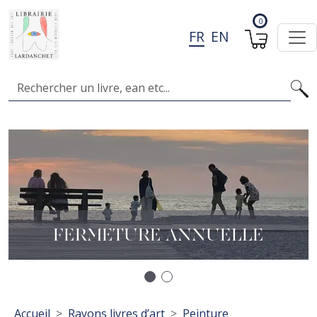
Aller au contenu principal
0
FR
EN
Search
Image
I
A
L
FERMETURE ANNUELLE
Précédent
Suivant
Fil d'Ariane
Accueil
Rayons livres d’art
Peinture