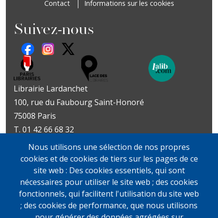
Contact
Informations sur les cookies
Suivez-nous
Librairie Lardanchet
100, rue du Faubourg Saint-Honoré
75008 Paris
T. 01 42 66 68 32
Métro : Miromesnil | St-Philippe-du-Roule
Nous utilisons une sélection de nos propres
Livres d’art
Livres et documents
cookies et de cookies de tiers sur les pages de ce
Du mardi au vendredi
précieux
site web : Des cookies essentiels, qui sont
10h-19h
Lundi sur rendez-vous
nécessaires pour utiliser le site web ; des cookies
samedi
Du mardi au vendredi
fonctionnels, qui facilitent l'utilisation du site web
11h-13h et 14h-19h
10h-19h
; des cookies de performance, que nous utilisons
samedi
pour générer des données agrégées sur