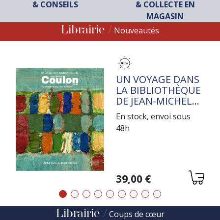
& CONSEILS
& COLLECTE EN
MAGASIN
Librairie
Nouveautés
TITRE
UN VOYAGE DANS
LA BIBLIOTHÈQUE
DE JEAN-MICHEL
COULON
En stock, envoi sous
48h
Variations
39,00 €
Précédent
Suivant
Librairie
Coups de cœur