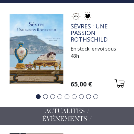
TITRE
SÈVRES : UNE
PASSION
ROTHSCHILD
En stock, envoi sous
48h
Variations
65,00 €
Précédent
Suivant
ACTUALITÉS /
ÉVÉNEMENTS