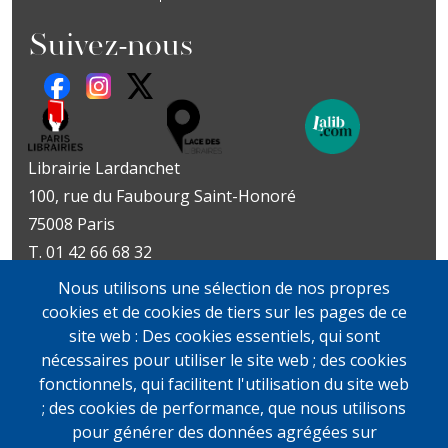
Suivez-nous
Librairie Lardanchet
100, rue du Faubourg Saint-Honoré
75008 Paris
T. 01 42 66 68 32
Métro : Miromesnil | St-Philippe-du-Roule
Nous utilisons une sélection de nos propres
Livres d’art
Livres et documents
cookies et de cookies de tiers sur les pages de ce
Du mardi au vendredi
précieux
site web : Des cookies essentiels, qui sont
10h-19h
Lundi sur rendez-vous
nécessaires pour utiliser le site web ; des cookies
samedi
Du mardi au vendredi
fonctionnels, qui facilitent l'utilisation du site web
11h-13h et 14h-19h
10h-19h
; des cookies de performance, que nous utilisons
samedi
pour générer des données agrégées sur