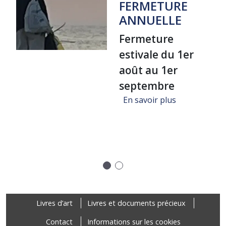
FERMETURE
ANNUELLE
Fermeture
estivale du 1er
août au 1er
septembre
sur FERMET
En savoir plus
ure "Un voyage dans la bibliothèque de Jean-Michel Coulon", A
Précédent
Suivant
Footer
Livres d’art
Livres et documents précieux
Contact
Informations sur les cookies