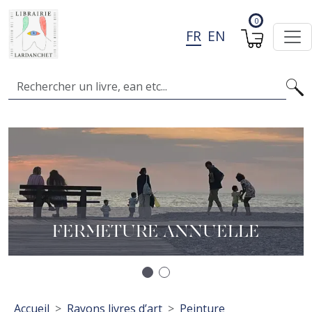
Aller au contenu principal
0
FR
EN
Search
Image
I
A
L
FERMETURE ANNUELLE
Précédent
Suivant
Fil d'Ariane
Accueil
Rayons livres d’art
Peinture