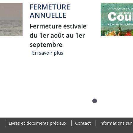
FERMETURE
ANNUELLE
Fermeture estivale
du 1er août au 1er
septembre
sur FERMETURE ANNUELLE
En savoir plus
Livres et documents précieux
Contact
Informations sur 