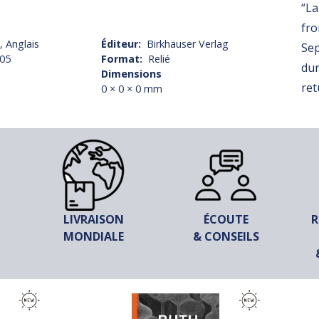
“La
fro
, Anglais
Éditeur
Birkhäuser Verlag
Sep
005
Format
Relié
dur
Dimensions
ret
0 × 0 × 0 mm
LIVRAISON
ÉCOUTE
R
MONDIALE
& CONSEILS