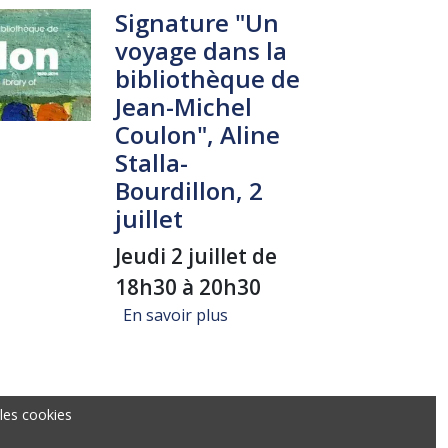
Signature "Un
voyage dans la
bibliothèque de
Jean-Michel
Coulon", Aline
Stalla-
Bourdillon, 2
juillet
Jeudi 2 juillet de
18h30 à 20h30
sur Signature "Un voyage dans 
En savoir plus
les cookies