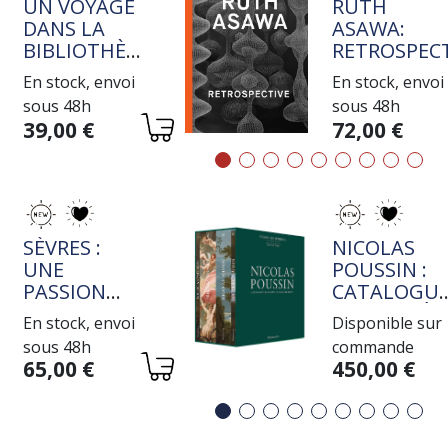
TITRE
TITRE
UN VOYAGE
RUTH
DANS LA
ASAWA:
BIBLIOTHÈQUE
RETROSPECT
DE JEAN-
En stock, envoi
En stock, envoi
MICHEL
sous 48h
sous 48h
COULON
Variations
Variations
39,00 €
72,00 €
TITRE
TITRE
SÈVRES :
NICOLAS
UNE
POUSSIN :
PASSION
CATALOGU
ROTHSCHILD
RAISONNÉ
En stock, envoi
Disponible sur
DE L'OEUVR
sous 48h
commande
PEINT
Variations
Variations
65,00 €
450,00 €