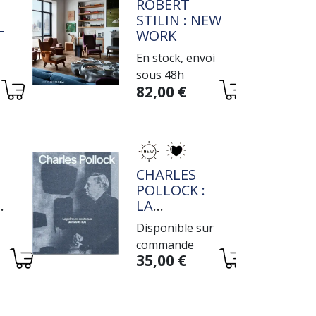
TITRE
ROBERT
STILIN : NEW
IVE
WORK
En stock, envoi
sous 48h
Variations
82,00 €
TITRE
CHARLES
POLLOCK :
E
LA
PEINTURE
Disponible sur
E
CONTENUE
commande
DANS SON
Variations
35,00 €
LIEU