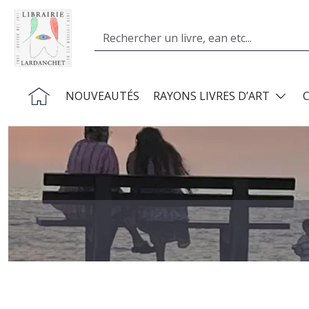
Aller au contenu principal
Search
Navigation principale
NOUVEAUTÉS
RAYONS LIVRES D’ART
Image
Précédent
Suivant