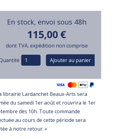
En stock, envoi sous 48h
115,00 €
dont TVA, expédition non comprise
Variations
Quantité
a librairie Lardanchet Beaux-Arts sera
mée du samedi 1er août et rouvrira le 1er
ptembre dès 10h. Toute commande
ectuée au cours de cette période sera
itée à notre retour. »