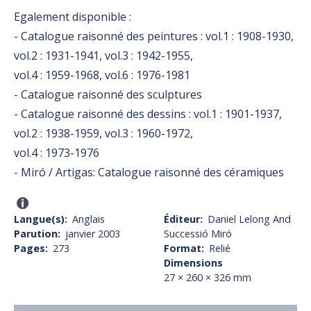
Egalement disponible :
- Catalogue raisonné des peintures :
vol.1 : 1908-1930
,
vol.2 : 1931-1941
,
vol.3 : 1942-1955
,
vol.4 : 1959-1968
,
vol.6 : 1976-1981
-
Catalogue raisonné des sculptures
- Catalogue raisonné des dessins :
vol.1 : 1901-1937
,
vol.2 : 1938-1959
,
vol.3 : 1960-1972
,
vol.4 : 1973-1976
-
Miró / Artigas: Catalogue raisonné des céramiques
Langue(s)
Anglais
Éditeur
Daniel Lelong And
Parution
janvier 2003
Successió Miró
Pages
273
Format
Relié
Dimensions
27 × 260 × 326 mm