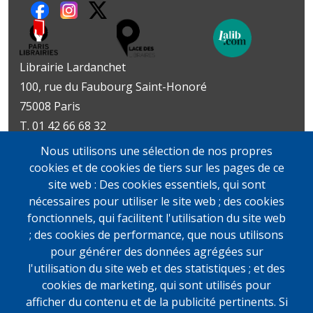
Librairie Lardanchet
100, rue du Faubourg Saint-Honoré
75008 Paris
T. 01 42 66 68 32
Métro : Miromesnil | St-Philippe-du-Roule
Nous utilisons une sélection de nos propres
Livres d’art
Livres et documents
cookies et de cookies de tiers sur les pages de ce
Du mardi au vendredi
précieux
site web : Des cookies essentiels, qui sont
10h-19h
Lundi sur rendez-vous
nécessaires pour utiliser le site web ; des cookies
samedi
Du mardi au vendredi
fonctionnels, qui facilitent l'utilisation du site web
11h-13h et 14h-19h
10h-19h
; des cookies de performance, que nous utilisons
samedi
pour générer des données agrégées sur
11h-13h et 14h-19h
l'utilisation du site web et des statistiques ; et des
cookies de marketing, qui sont utilisés pour
afficher du contenu et de la publicité pertinents. Si