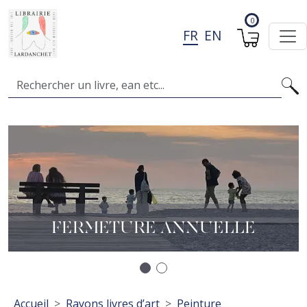
Aller au contenu principal
0
FR
EN
Search
Image
I
A
L
FERMETURE ANNUELLE
Précédent
Suivant
Fil d'Ariane
Accueil
Rayons livres d’art
Peinture