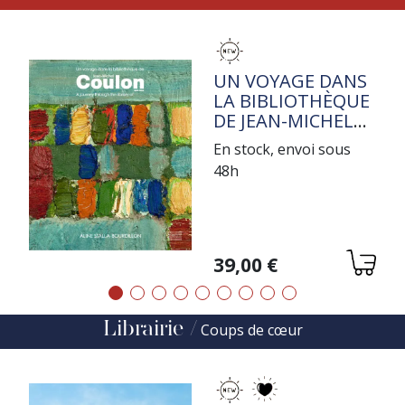
TITRE
UN VOYAGE DANS
LA BIBLIOTHÈQUE
DE JEAN-MICHEL
COULON
En stock, envoi sous
48h
Variations
39,00 €
Précédent
Suivant
Librairie
Coups de cœur