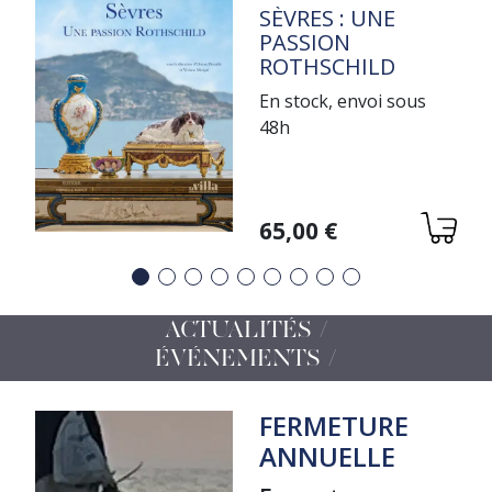
TITRE
SÈVRES : UNE
PASSION
ROTHSCHILD
En stock, envoi sous
48h
Variations
65,00 €
Précédent
Suivant
ACTUALITÉS /
ÉVÉNEMENTS
FERMETURE
ANNUELLE