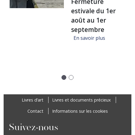
Fermeture
estivale du 1er
août au 1er
septembre
sur FERMET
En savoir plus
ure "Un voyage dans la bibliothèque de Jean-Michel Coulon", A
Précédent
Suivant
Footer
Livres d’art
Livres et documents précieux
Contact
Informations sur les cookies
Suivez-nous