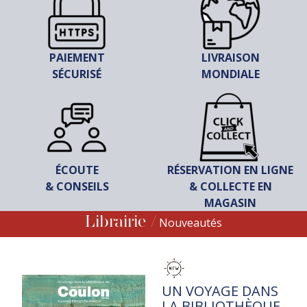
PAIEMENT
LIVRAISON
SÉCURISÉ
MONDIALE
ÉCOUTE
RÉSERVATION EN LIGNE
& CONSEILS
& COLLECTE EN
MAGASIN
Librairie
Nouveautés
TITRE
UN VOYAGE DANS
LA BIBLIOTHÈQUE