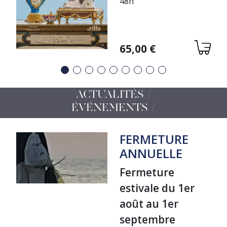
48h
Variations
65,00 €
Précédent
Suivant
ACTUALITÉS /
ÉVÉNEMENTS
FERMETURE
ANNUELLE
Fermeture
estivale du 1er
août au 1er
septembre