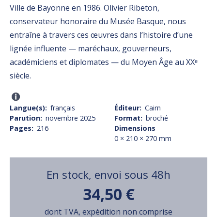
Ville de Bayonne en 1986. Olivier Ribeton,
conservateur honoraire du Musée Basque, nous
entraîne à travers ces œuvres dans l’histoire d’une
lignée influente — maréchaux, gouverneurs,
académiciens et diplomates — du Moyen Âge au XXᵉ
siècle.
Langue(s)
français
Éditeur
Cairn
Parution
novembre 2025
Format
broché
Pages
216
Dimensions
0 × 210 × 270 mm
En stock, envoi sous 48h
34,50 €
dont TVA, expédition non comprise