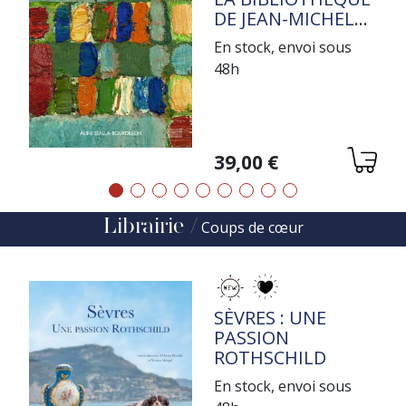
DE JEAN-MICHEL
COULON
En stock, envoi sous
48h
Variations
39,00 €
Précédent
Suivant
Librairie
Coups de cœur
TITRE
SÈVRES : UNE
PASSION
ROTHSCHILD
En stock, envoi sous