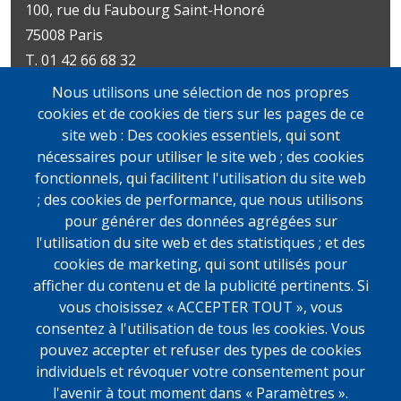
100, rue du Faubourg Saint-Honoré
75008 Paris
T. 01 42 66 68 32
Métro : Miromesnil | St-Philippe-du-Roule
Nous utilisons une sélection de nos propres
Livres d’art
Livres et documents
cookies et de cookies de tiers sur les pages de ce
Du mardi au vendredi
précieux
site web : Des cookies essentiels, qui sont
10h-19h
Lundi sur rendez-vous
nécessaires pour utiliser le site web ; des cookies
samedi
Du mardi au vendredi
fonctionnels, qui facilitent l'utilisation du site web
11h-13h et 14h-19h
10h-19h
; des cookies de performance, que nous utilisons
samedi
pour générer des données agrégées sur
11h-13h et 14h-19h
l'utilisation du site web et des statistiques ; et des
cookies de marketing, qui sont utilisés pour
afficher du contenu et de la publicité pertinents. Si
vous choisissez « ACCEPTER TOUT », vous
consentez à l'utilisation de tous les cookies. Vous
pouvez accepter et refuser des types de cookies
individuels et révoquer votre consentement pour
l'avenir à tout moment dans « Paramètres ».