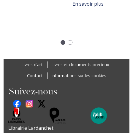
sur FERMET
En savoir plus
ure "Un voyage dans la bibliothèque de Jean-Michel Coulon", A
Précédent
Suivant
Footer
Livres d’art
Livres et documents précieux
Contact
Informations sur les cookies
Suivez-nous
Librairie Lardanchet