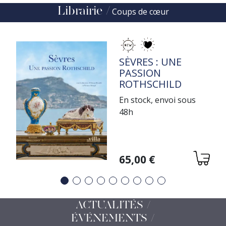
Précédent
Suivant
Librairie
Coups de cœur
TITRE
SÈVRES : UNE
PASSION
ROTHSCHILD
En stock, envoi sous
48h
Variations
65,00 €
Précédent
Suivant
ACTUALITÉS /
ÉVÉNEMENTS