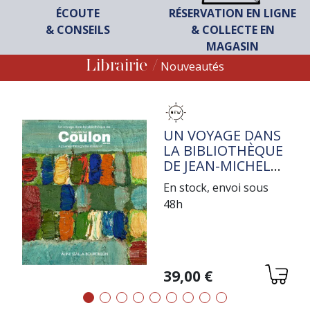
ÉCOUTE
RÉSERVATION EN LIGNE
& CONSEILS
& COLLECTE EN
MAGASIN
Librairie
Nouveautés
TITRE
UN VOYAGE DANS
LA BIBLIOTHÈQUE
DE JEAN-MICHEL
COULON
En stock, envoi sous
48h
Variations
39,00 €