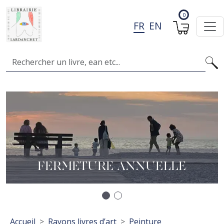
Aller au contenu principal
0
FR
EN
Search
Image
I
A
L
FERMETURE ANNUELLE
Précédent
Suivant
Fil d'Ariane
Accueil
Rayons livres d’art
Peinture