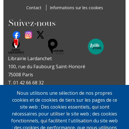
Contact
Informations sur les cookies
Suivez-nous
Librairie Lardanchet
100, rue du Faubourg Saint-Honoré
75008 Paris
T. 01 42 66 68 32
Métro : Miromesnil | St-Philippe-du-Roule
Nous utilisons une sélection de nos propres
Livres d’art
Livres et documents
cookies et de cookies de tiers sur les pages de ce
Du mardi au vendredi
précieux
site web : Des cookies essentiels, qui sont
10h-19h
Lundi sur rendez-vous
nécessaires pour utiliser le site web ; des cookies
samedi
Du mardi au vendredi
fonctionnels, qui facilitent l'utilisation du site web
11h-13h et 14h-19h
10h-19h
; des cookies de performance, que nous utilisons