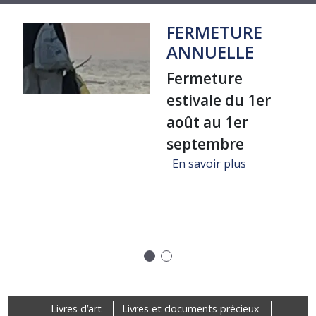
FERMETURE
ANNUELLE
Fermeture
estivale du 1er
août au 1er
septembre
sur FERMET
En savoir plus
ure "Un voyage dans la bibliothèque de Jean-Michel Coulon", A
Précédent
Suivant
Footer
Livres d’art
Livres et documents précieux