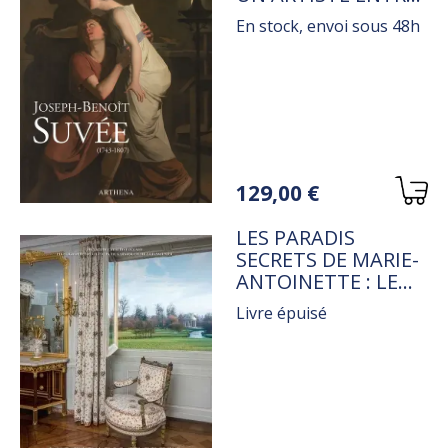
BRUGES, ROME ET
En stock, envoi sous 48h
PARIS
Variations
129,00 €
TITRE
LES PARADIS
SECRETS DE MARIE-
ANTOINETTE : LE
HAMEAU DE LA
Livre épuisé
REINE ET LE PETIT
TRIANON