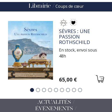
Librairie
Coups de cœur
TITRE
SÈVRES : UNE
PASSION
ROTHSCHILD
En stock, envoi sous
48h
Variations
65,00 €
Précédent
Suivant
ACTUALITÉS /
ÉVÉNEMENTS