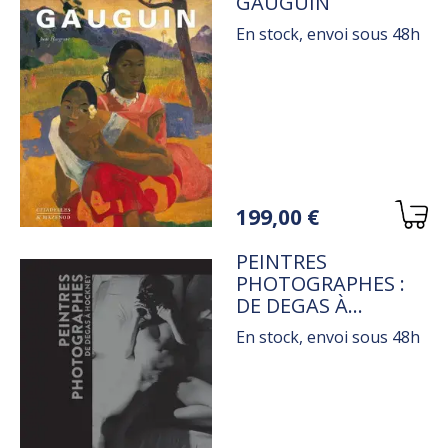
TITRE
GAUGUIN
En stock, envoi sous 48h
Variations
199,00 €
TITRE
PEINTRES
PHOTOGRAPHES :
DE DEGAS À
HOCKNEY
En stock, envoi sous 48h