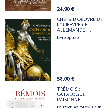
Variations
24,90 €
TITRE
CHEFS-D'OEUVRE DE
L'ORFÈVRERIE
ALLEMANDE :
RENAISSANCE ET
Livre épuisé
BAROQUE
Variations
58,00 €
TITRE
TRÉMOIS :
CATALOGUE
RAISONNÉ
En stock, envoi sous 48h