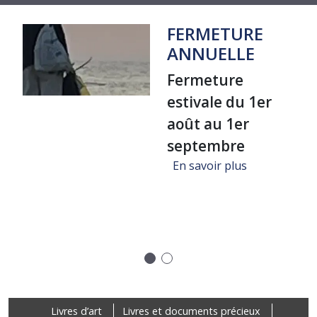
FERMETURE
ANNUELLE
Fermeture
estivale du 1er
août au 1er
septembre
sur FERMET
En savoir plus
ure "Un voyage dans la bibliothèque de Jean-Michel Coulon", A
Précédent
Suivant
Footer
Livres d’art
Livres et documents précieux