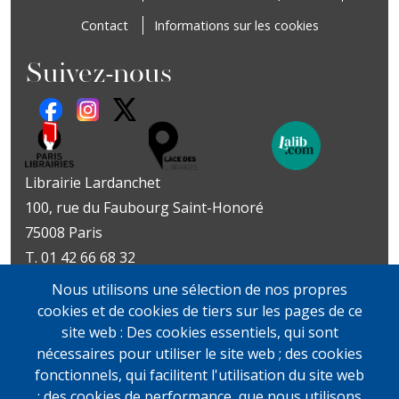
Contact
Informations sur les cookies
Suivez-nous
Librairie Lardanchet
100, rue du Faubourg Saint-Honoré
75008 Paris
T. 01 42 66 68 32
Métro : Miromesnil | St-Philippe-du-Roule
Nous utilisons une sélection de nos propres
Livres d’art
Livres et documents
cookies et de cookies de tiers sur les pages de ce
Du mardi au vendredi
précieux
site web : Des cookies essentiels, qui sont
10h-19h
Lundi sur rendez-vous
nécessaires pour utiliser le site web ; des cookies
samedi
Du mardi au vendredi
fonctionnels, qui facilitent l'utilisation du site web
11h-13h et 14h-19h
10h-19h
; des cookies de performance, que nous utilisons