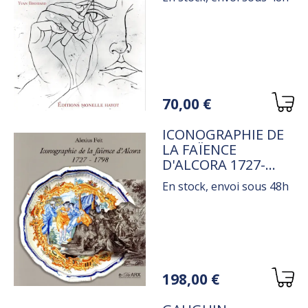
Variations
70,00 €
TITRE
ICONOGRAPHIE DE
LA FAÏENCE
D'ALCORA 1727-
1798
En stock, envoi sous 48h
Variations
198,00 €