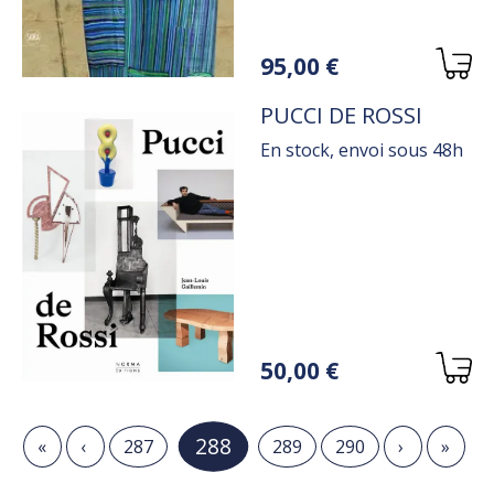
Variations
95,00 €
TITRE
PUCCI DE ROSSI
En stock, envoi sous 48h
Variations
50,00 €
Pagination
Page courante
288
Première page
Page précédente
Page
Page
Page
Page suiva
Derni
«
‹
287
289
290
›
»