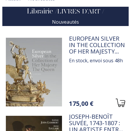
Librairie
LIVRES D’ART
Nouveautés
TITRE
EUROPEAN SILVER
IN THE COLLECTION
OF HER MAJESTY
THE QUEEN
En stock, envoi sous 48h
Variations
175,00 €
TITRE
JOSEPH-BENOÎT
SUVÉE, 1743-1807 :
UN ARTISTE ENTRE