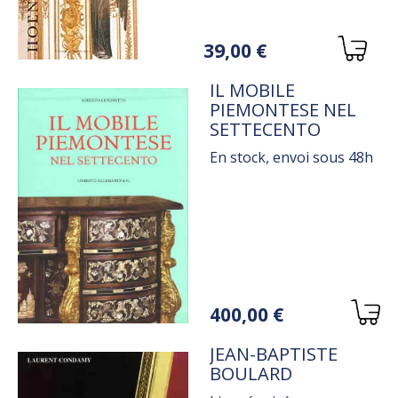
Variations
39,00 €
TITRE
IL MOBILE
PIEMONTESE NEL
SETTECENTO
En stock, envoi sous 48h
Variations
400,00 €
TITRE
JEAN-BAPTISTE
BOULARD