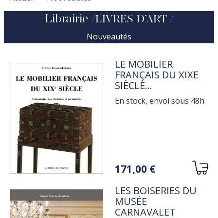
Librairie
LIVRES D’ART
Nouveautés
TITRE
LE MOBILIER
FRANÇAIS DU XIXE
SIÈCLE
DICTIONNAIRE DES
En stock, envoi sous 48h
ÉBÉNISTES ET DES
MENUISIERS
Variations
171,00 €
TITRE
LES BOISERIES DU
MUSÉE
CARNAVALET