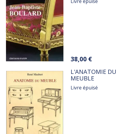
Livre épuisé
Variations
38,00 €
TITRE
L'ANATOMIE DU
MEUBLE
Livre épuisé