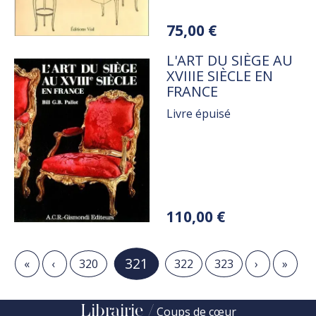
Variations
75,00 €
TITRE
L'ART DU SIÈGE AU
XVIIIE SIÈCLE EN
FRANCE
Livre épuisé
Variations
110,00 €
Pagination
Page courante
321
Première page
Page précédente
Page
Page
Page
Page suiva
Derni
«
‹
320
322
323
›
»
Librairie
Coups de cœur