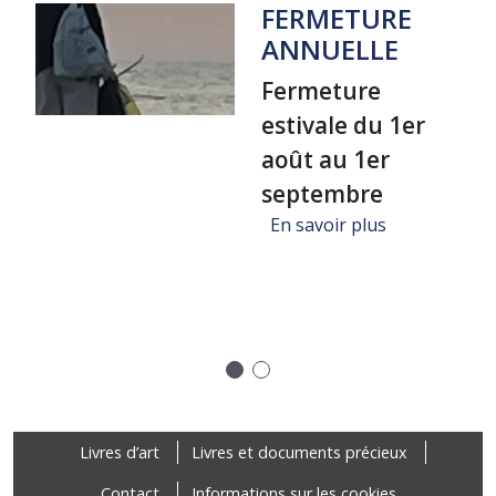
FERMETURE
ANNUELLE
Fermeture
estivale du 1er
août au 1er
septembre
sur FERMET
En savoir plus
ure "Un voyage dans la bibliothèque de Jean-Michel Coulon", A
Précédent
Suivant
Footer
Livres d’art
Livres et documents précieux
Contact
Informations sur les cookies