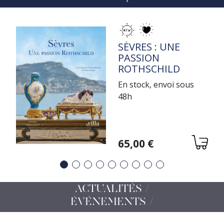
TITRE
SÈVRES : UNE
PASSION
ROTHSCHILD
En stock, envoi sous
48h
Variations
65,00 €
Précédent
Suivant
ACTUALITÉS /
ÉVÉNEMENTS