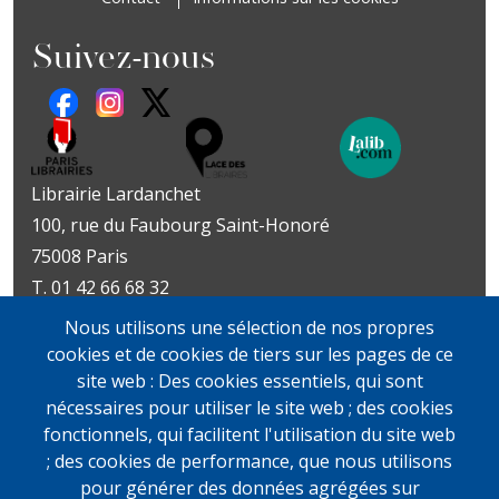
Suivez-nous
Librairie Lardanchet
100, rue du Faubourg Saint-Honoré
75008 Paris
T. 01 42 66 68 32
Métro : Miromesnil | St-Philippe-du-Roule
Nous utilisons une sélection de nos propres
Livres d’art
Livres et documents
cookies et de cookies de tiers sur les pages de ce
Du mardi au vendredi
précieux
site web : Des cookies essentiels, qui sont
10h-19h
Lundi sur rendez-vous
nécessaires pour utiliser le site web ; des cookies
samedi
Du mardi au vendredi
fonctionnels, qui facilitent l'utilisation du site web
11h-13h et 14h-19h
10h-19h
; des cookies de performance, que nous utilisons
samedi
pour générer des données agrégées sur