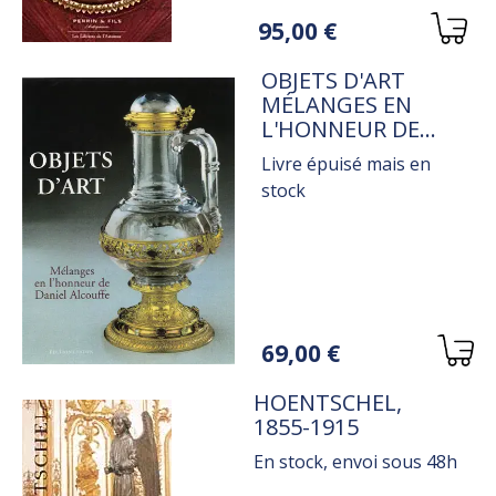
Variations
95,00 €
TITRE
OBJETS D'ART
MÉLANGES EN
L'HONNEUR DE
DANIEL ALCOUFFE
Livre épuisé mais en
stock
Variations
69,00 €
TITRE
HOENTSCHEL,
1855-1915
En stock, envoi sous 48h