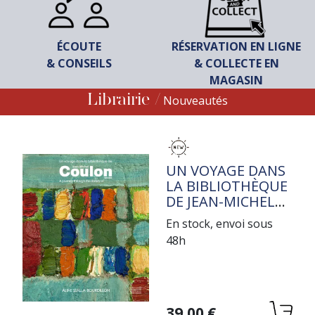
ÉCOUTE
RÉSERVATION EN LIGNE
& CONSEILS
& COLLECTE EN
MAGASIN
Librairie
Nouveautés
TITRE
UN VOYAGE DANS
LA BIBLIOTHÈQUE
DE JEAN-MICHEL
COULON
En stock, envoi sous
48h
Variations
39,00 €