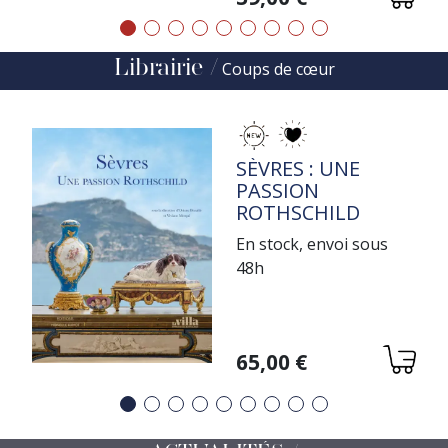
Précédent
Suivant
Librairie
Coups de cœur
TITRE
SÈVRES : UNE
PASSION
ROTHSCHILD
En stock, envoi sous
48h
Variations
65,00 €
Précédent
Suivant