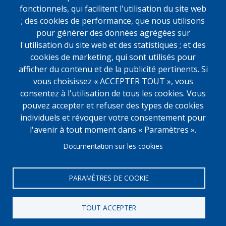
samedi
Du mardi au vendredi
fonctionnels, qui facilitent l'utilisation du site web
11h-13h et 14h-19h
10h-19h
; des cookies de performance, que nous utilisons
samedi
pour générer des données agrégées sur
11h-13h et 14h-19h
l'utilisation du site web et des statistiques ; et des
cookies de marketing, qui sont utilisés pour
afficher du contenu et de la publicité pertinents. Si
vous choisissez « ACCEPTER TOUT », vous
consentez à l'utilisation de tous les cookies. Vous
pouvez accepter et refuser des types de cookies
individuels et révoquer votre consentement pour
l'avenir à tout moment dans « Paramètres ».
Documentation sur les cookies
PARAMÈTRES DE COOKIE
© 2024 Librairie Lardanchet - Réalisation
AvanceNet
- ®
2023 Tous droits réservés
TOUT ACCEPTER