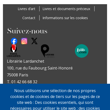
Footer
Livres d’art
Livres et documents précieux
Contact
Informations sur les cookies
Suivez-nous
Librairie Lardanchet
100, rue du Faubourg Saint-Honoré
75008 Paris
T. 01 42 66 68 32
Métro : Miromesnil | St-Philippe-du-Roule
Nous utilisons une sélection de nos propres
Livres d’art
Livres et documents
cookies et de cookies de tiers sur les pages de ce
Du mardi au vendredi
précieux
site web : Des cookies essentiels, qui sont
10h-19h
Lundi sur rendez-vous
nécessaires pour utiliser le site web ; des cookies