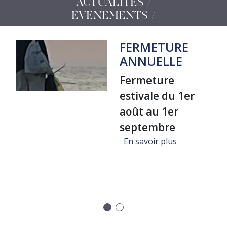
ACTUALITÉS /
ÉVÉNEMENTS
FERMETURE
ANNUELLE
Fermeture
estivale du 1er
août au 1er
septembre
sur FERMET
En savoir plus
ure "Un voyage dans la bibliothèque de Jean-Michel Coulon", A
Précédent
Suivant