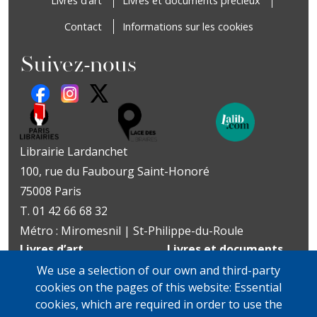
Livres d’art
Livres et documents précieux
Contact
Informations sur les cookies
Suivez-nous
Librairie Lardanchet
100, rue du Faubourg Saint-Honoré
75008 Paris
T. 01 42 66 68 32
Métro : Miromesnil | St-Philippe-du-Roule
Livres d’art
Livres et documents
Du mardi au vendredi
précieux
We use a selection of our own and third-party
10h-19h
Lundi sur rendez-vous
cookies on the pages of this website: Essential
samedi
Du mardi au vendredi
cookies, which are required in order to use the
11h-13h et 14h-19h
10h-19h