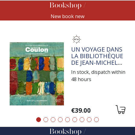
Bookshop
New book new
TITRE
UN VOYAGE DANS
LA BIBLIOTHÈQUE
DE JEAN-MICHEL
COULON
In stock, dispatch within
48 hours
Variations
€39.00
Précédent
Suivant
Bookshop