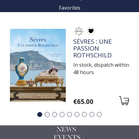
Favorites
TITRE
SÈVRES : UNE
PASSION
ROTHSCHILD
In stock, dispatch within
48 hours
Variations
€65.00
Précédent
Suivant
NEWS /
EVENTS