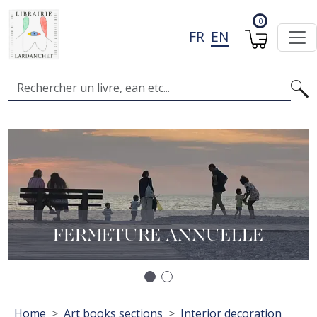
Skip to main content
0
FR
EN
Search
Image
I
A
L
FERMETURE ANNUELLE
Précédent
Suivant
Breadcrumb
Home
Art books sections
Interior decoration