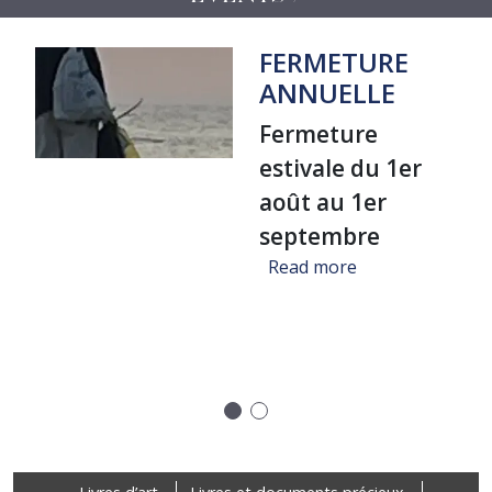
FERMETURE
ANNUELLE
Fermeture
estivale du 1er
août au 1er
septembre
about FERMET
Read more
re "Un voyage dans la bibliothèque de Jean-Michel Coulon", Al
Précédent
Suivant
Footer