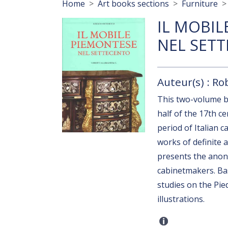
Breadcrumb
Home
Art books sections
Furniture
IL MOBIL
NEL SET
Auteur(s) : R
This two-volume b
half of the 17th c
period of Italian 
works of definite 
presents the anony
cabinetmakers. Ba
studies on the Pie
illustrations.