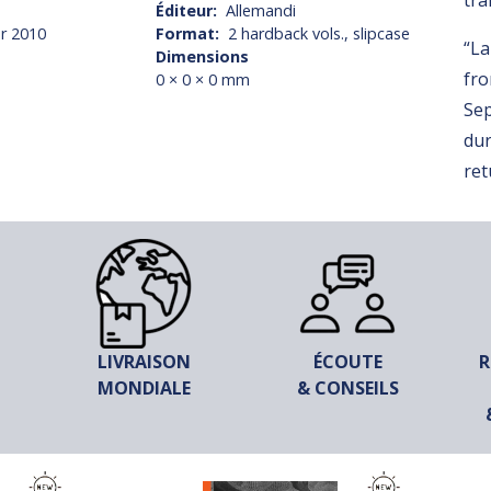
tra
Éditeur
Allemandi
r 2010
Format
2 hardback vols., slipcase
“La
Dimensions
fro
0 × 0 × 0 mm
Sep
dur
ret
LIVRAISON
ÉCOUTE
R
MONDIALE
& CONSEILS