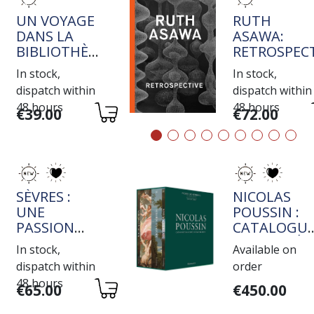
TITRE
TITRE
UN VOYAGE
RUTH
DANS LA
ASAWA:
BIBLIOTHÈQUE
RETROSPECT
DE JEAN-
In stock,
In stock,
MICHEL
dispatch within
dispatch within
COULON
48 hours
48 hours
Variations
Variations
€39.00
€72.00
TITRE
TITRE
SÈVRES :
NICOLAS
UNE
POUSSIN :
PASSION
CATALOGU
ROTHSCHILD
RAISONNÉ
In stock,
Available on
DE L'OEUVR
dispatch within
order
PEINT
48 hours
Variations
Variations
€65.00
€450.00