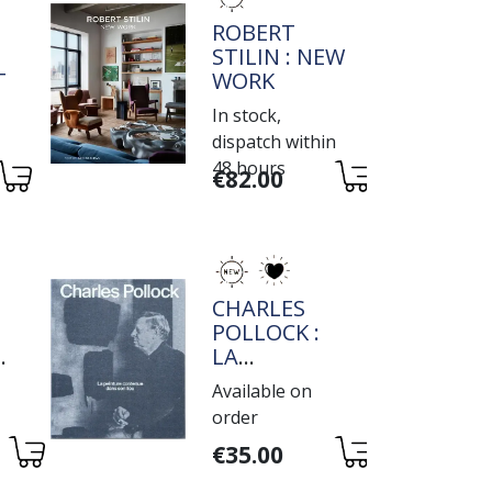
TITRE
ROBERT
STILIN : NEW
IVE
WORK
In stock,
dispatch within
48 hours
Variations
€82.00
TITRE
CHARLES
POLLOCK :
E
LA
PEINTURE
Available on
E
CONTENUE
order
DANS SON
Variations
LIEU
€35.00