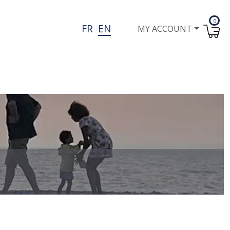
0
User account menu
FR
EN
MY ACCOUNT
I