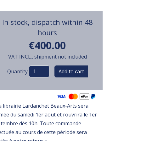
In stock, dispatch within 48
hours
€400.00
VAT INCL., shipment not included
Variations
Quantity
a librairie Lardanchet Beaux-Arts sera
mée du samedi 1er août et rouvrira le 1er
ptembre dès 10h. Toute commande
ectuée au cours de cette période sera