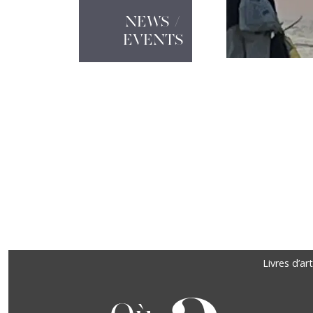
NEWS /
EVENTS
Précédent
Suivant
Footer
Livres d’art