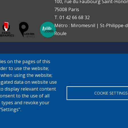
100, rue du Faubourg Saint-Honor
75008 Paris
T. 01 42 66 68 32
Métro : Miromesnil | St-Philippe-d
Roule
ies on the pages of this
rder to use the website;
e when using the website;
gated data on website use
to display relevant content
COOKIE SETTINGS
onsent to the use of all
ie types and revoke your
"Settings".
airie Lardanchet - Réalisation
AvanceNet
- ® 2023 Tous droit