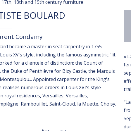
17th, 18th and 19th century furniture
TISTE BOULARD
aurent Condamy
ard became a master in seat carpentry in 1755.
 Louis XV's style, including the famous asymmetric “lit
« L
rked for a clientele of distinction: the Count of
fer
e, the Duke of Penthièvre for Bizy Castle, the Marquis
se
Montesquiou... Appointed carpenter for the King's
eff
e realises numerous orders in Louis XVI's style
tra
 royal residences, Versailles, Versailles,
“La
piègne, Rambouillet, Saint-Cloud, la Muette, Choisy,
fro
.
Sep
dur