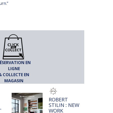
urn.”
ÉSERVATION EN
LIGNE
& COLLECTE EN
MAGASIN
TITRE
ROBERT
STILIN : NEW
IVE
WORK