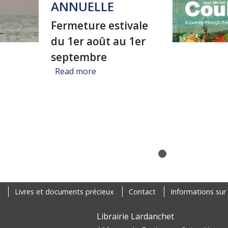
ANNUELLE
Fermeture estivale
du 1er août au 1er
septembre
about FERMETURE ANNUELLE
Read more
Livres et documents précieux
Contact
Informations sur 
Librairie Lardanchet