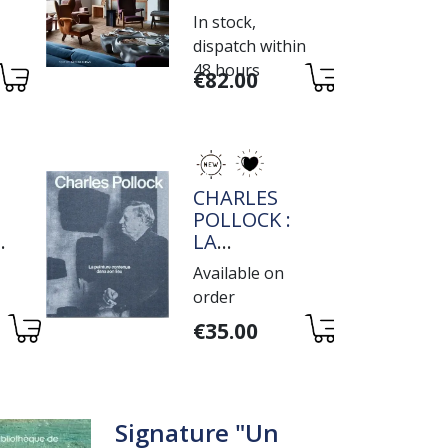
In stock,
dispatch within
48 hours
Variations
€82.00
TITRE
CHARLES
POLLOCK :
E
LA
PEINTURE
Available on
E
CONTENUE
order
DANS SON
Variations
LIEU
€35.00
Signature "Un