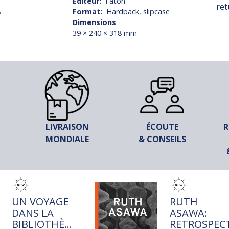
Éditeur
Faton
ret
8
Format
Hardback, slipcase
Dimensions
39 × 240 × 318 mm
LIVRAISON
ÉCOUTE
R
MONDIALE
& CONSEILS
TITRE
TITRE
UN VOYAGE
RUTH
DANS LA
ASAWA:
BIBLIOTHÈQUE
RETROSPECT