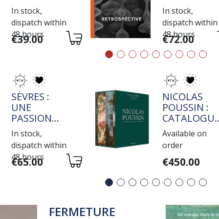
DE JEAN-
In stock,
In stock,
MICHEL
dispatch within
dispatch within
COULON
48 hours
48 hours
Variations
Variations
€39.00
€72.00
TITRE
TITRE
SÈVRES :
NICOLAS
UNE
POUSSIN :
PASSION
CATALOGU
ROTHSCHILD
RAISONNÉ
In stock,
Available on
DE L'OEUVR
dispatch within
order
PEINT
48 hours
Variations
Variations
€65.00
€450.00
FERMETURE