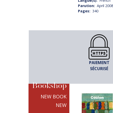
Langue(s)
French
Parution
April 200
Pages
340
PAIEMENT
SÉCURISÉ
Bookshop
NEW BOOK
TITRE
LE DESIGN
NEW
SELON
PIERRE