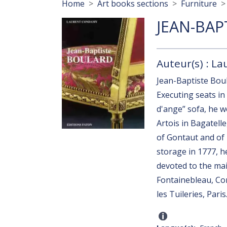
Breadcrumb
Home
Art books sections
Furniture
JEAN-BAP
Auteur(s) : L
Jean-Baptiste Boul
Executing seats in
d'ange” sofa, he wo
Artois in Bagatell
of Gontaut and of 
storage in 1777, h
devoted to the main
Fontainebleau, Com
les Tuileries, Paris