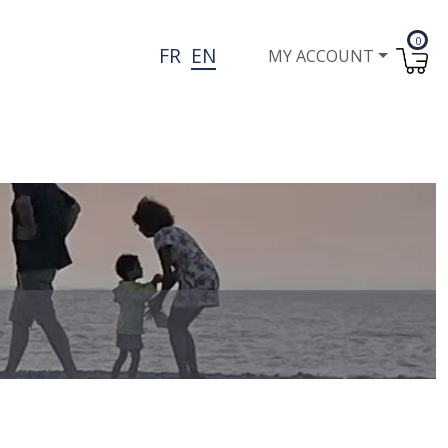
0
User account menu
FR
EN
MY ACCOUNT
I