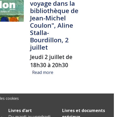
voyage dans la
bibliothèque de
Jean-Michel
Coulon", Aline
Stalla-
Bourdillon, 2
juillet
Jeudi 2 juillet de
18h30 à 20h30
about Signature "Un voyage dans l
Read more
les cookies
Livres d’art
Livres et documents
Du mardi au vendredi
précieux