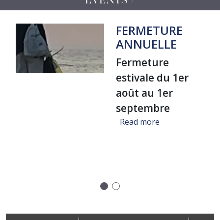
FERMETURE
ANNUELLE
Fermeture
estivale du 1er
août au 1er
septembre
about FERMET
Read more
re "Un voyage dans la bibliothèque de Jean-Michel Coulon", Al
Précédent
Suivant
Footer