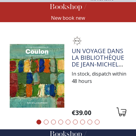
Bookshop
New book new
TITRE
UN VOYAGE DANS
LA BIBLIOTHÈQUE
DE JEAN-MICHEL
COULON
In stock, dispatch within
48 hours
Variations
€39.00
Précédent
Suivant
Bookshop