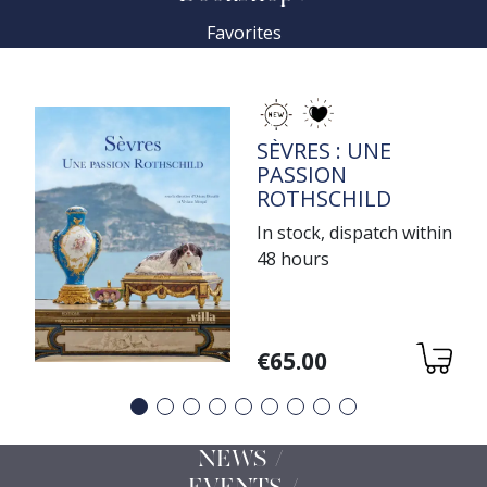
Favorites
TITRE
SÈVRES : UNE
PASSION
ROTHSCHILD
In stock, dispatch within
48 hours
Variations
€65.00
Précédent
Suivant
NEWS /
EVENTS