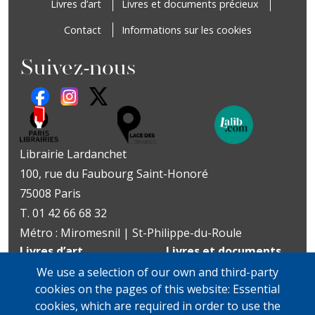
Livres d’art
Livres et documents précieux
Contact
Informations sur les cookies
Suivez-nous
Librairie Lardanchet
100, rue du Faubourg Saint-Honoré
75008 Paris
T. 01 42 66 68 32
Métro : Miromesnil | St-Philippe-du-Roule
Livres d’art
Livres et documents
Du mardi au vendredi
précieux
We use a selection of our own and third-party
10h-19h
Lundi sur rendez-vous
cookies on the pages of this website: Essential
samedi
Du mardi au vendredi
cookies, which are required in order to use the