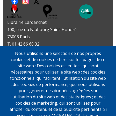
Librairie Lardanchet
100, rue du Faubourg Saint-Honoré
75008 Paris
T. 01 42 66 68 32
Métro : Miromesnil | St-Philippe-du-Roule
Nous utilisons une sélection de nos propres
Livres d’art
Livres et documents
cookies et de cookies de tiers sur les pages de ce
Du mardi au vendredi
précieux
site web : Des cookies essentiels, qui sont
10h-19h
Lundi sur rendez-vous
nécessaires pour utiliser le site web ; des cookies
samedi
Du mardi au vendredi
fonctionnels, qui facilitent l'utilisation du site web
11h-13h et 14h-19h
10h-19h
; des cookies de performance, que nous utilisons
samedi
pour générer des données agrégées sur
11h-13h et 14h-19h
l'utilisation du site web et des statistiques ; et des
cookies de marketing, qui sont utilisés pour
afficher du contenu et de la publicité pertinents. Si
vous choisissez « ACCEPTER TOUT », vous