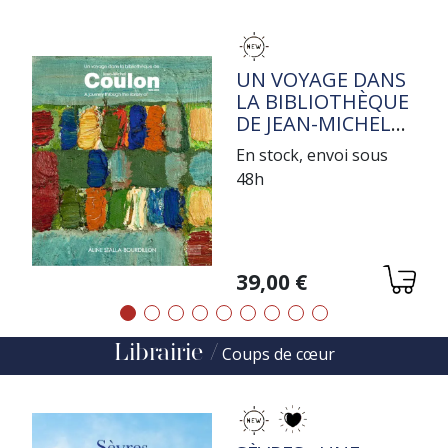
TITRE
UN VOYAGE DANS
LA BIBLIOTHÈQUE
DE JEAN-MICHEL
COULON
En stock, envoi sous
48h
Variations
39,00 €
Précédent
Suivant
Librairie
Coups de cœur