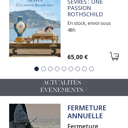
TITRE
SÈVRES : UNE
PASSION
ROTHSCHILD
En stock, envoi sous
48h
Variations
65,00 €
Précédent
Suivant
ACTUALITÉS /
ÉVÉNEMENTS
FERMETURE
ANNUELLE
Fermeture