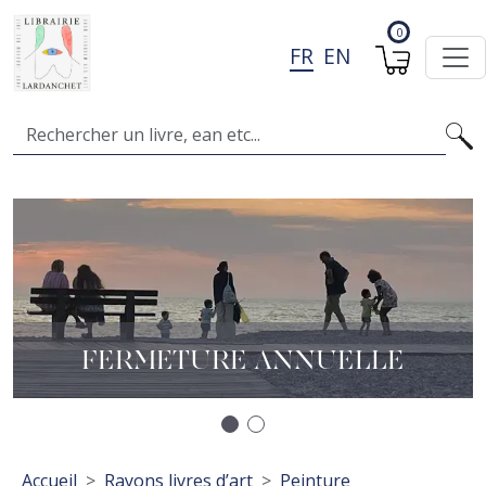
Aller au contenu principal
0
FR
EN
Search
Image
I
A
L
FERMETURE ANNUELLE
Précédent
Suivant
Fil d'Ariane
Accueil
Rayons livres d’art
Peinture