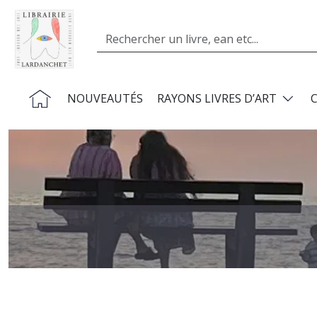
Aller au contenu principal
Search
Navigation principale
NOUVEAUTÉS
RAYONS LIVRES D’ART
Image
Précédent
Suivant