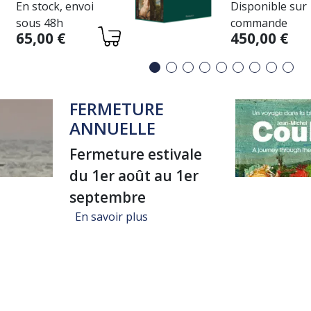
En stock, envoi
Disponible sur
DE L'OEUVR
sous 48h
commande
PEINT
Variations
Variations
65,00 €
450,00 €
FERMETURE
ANNUELLE
Fermeture estivale
du 1er août au 1er
septembre
sur FERMETURE ANNUELLE
En savoir plus