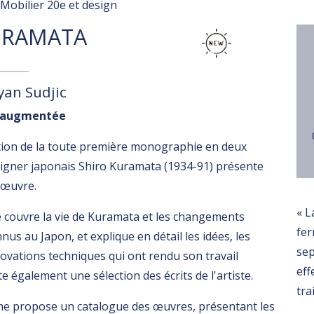
Mobilier 20e et design
URAMATA
yan Sudjic
n augmentée
ition de la toute première monographie en deux
signer japonais Shiro Kuramata (1934-91) présente
 œuvre.
« L
 couvre la vie de Kuramata et les changements
fer
nnus au Japon, et explique en détail les idées, les
se
nnovations techniques qui ont rendu son travail
eff
te également une sélection des écrits de l'artiste.
tra
e propose un catalogue des œuvres, présentant les