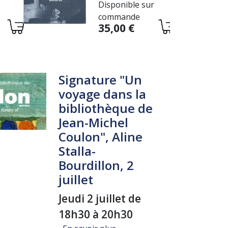
Disponible sur
E
CONTENUE
commande
DANS SON
Variations
35,00 €
LIEU
Signature "Un
voyage dans la
bibliothèque de
Jean-Michel
Coulon", Aline
Stalla-
Bourdillon, 2
juillet
Jeudi 2 juillet de
18h30 à 20h30
sur Signature "Un voyage dans 