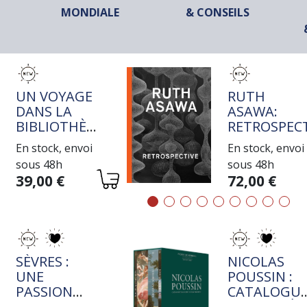
MONDIALE
& CONSEILS
TITRE
TITRE
UN VOYAGE
RUTH
DANS LA
ASAWA:
BIBLIOTHÈQUE
RETROSPECT
DE JEAN-
En stock, envoi
En stock, envoi
MICHEL
sous 48h
sous 48h
COULON
Variations
Variations
39,00 €
72,00 €
TITRE
TITRE
SÈVRES :
NICOLAS
UNE
POUSSIN :
PASSION
CATALOGU
ROTHSCHILD
RAISONNÉ