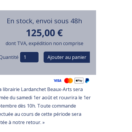
En stock, envoi sous 48h
125,00 €
dont TVA, expédition non comprise
Variations
Quantité
a librairie Lardanchet Beaux-Arts sera
mée du samedi 1er août et rouvrira le 1er
ptembre dès 10h. Toute commande
ectuée au cours de cette période sera
itée à notre retour. »