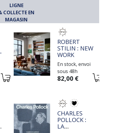
LIGNE
& COLLECTE EN
MAGASIN
TITRE
ROBERT
STILIN : NEW
IVE
WORK
En stock, envoi
sous 48h
Variations
82,00 €
TITRE
CHARLES
POLLOCK :
E
LA
PEINTURE