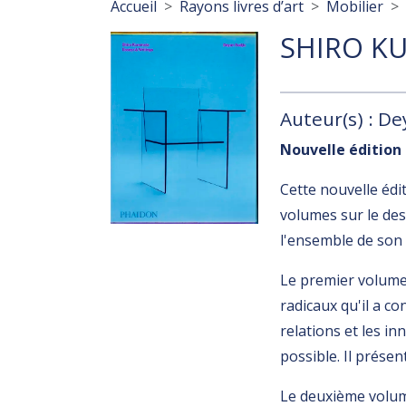
Fil d'Ariane
Accueil
Rayons livres d’art
Mobilier
SHIRO K
Auteur(s) : De
Nouvelle éditio
Cette nouvelle éd
volumes sur le de
l'ensemble de son
Le premier volume
radicaux qu'il a co
relations et les i
possible. Il présen
Le deuxième volum