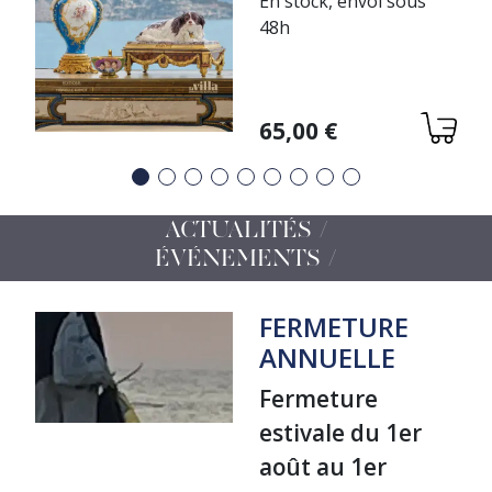
En stock, envoi sous
48h
Variations
65,00 €
Précédent
Suivant
ACTUALITÉS /
ÉVÉNEMENTS
FERMETURE
ANNUELLE
Fermeture
estivale du 1er
août au 1er