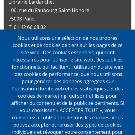
Librairie Lardanchet
100, rue du Faubourg Saint-Honoré
75008 Paris
T. 01 42 66 68 32
Métro : Miromesnil | St-Philippe-du-Roule
Nous utilisons une sélection de nos propres
Livres d’art
Livres et documents
cookies et de cookies de tiers sur les pages de ce
Du mardi au vendredi
précieux
site web : Des cookies essentiels, qui sont
10h-19h
Lundi sur rendez-vous
nécessaires pour utiliser le site web ; des cookies
samedi
Du mardi au vendredi
fonctionnels, qui facilitent l'utilisation du site web
11h-13h et 14h-19h
10h-19h
; des cookies de performance, que nous utilisons
samedi
pour générer des données agrégées sur
11h-13h et 14h-19h
l'utilisation du site web et des statistiques ; et des
cookies de marketing, qui sont utilisés pour
afficher du contenu et de la publicité pertinents. Si
vous choisissez « ACCEPTER TOUT », vous
consentez à l'utilisation de tous les cookies. Vous
pouvez accepter et refuser des types de cookies
individuels et révoquer votre consentement pour