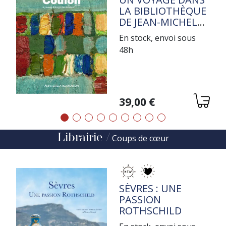
LA BIBLIOTHÈQUE
DE JEAN-MICHEL
COULON
En stock, envoi sous
48h
Variations
39,00 €
Précédent
Suivant
Librairie
Coups de cœur
TITRE
SÈVRES : UNE
PASSION
ROTHSCHILD