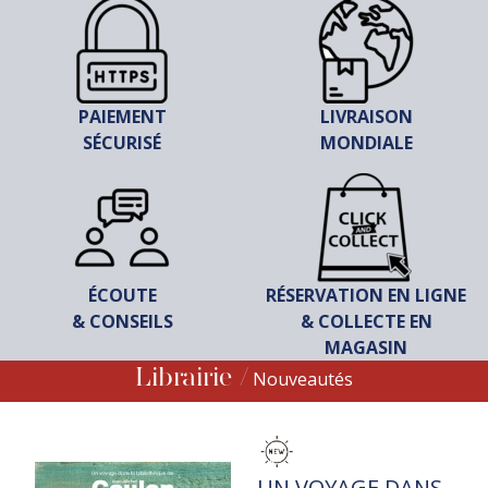
PAIEMENT
LIVRAISON
SÉCURISÉ
MONDIALE
ÉCOUTE
RÉSERVATION EN LIGNE
& CONSEILS
& COLLECTE EN
MAGASIN
Librairie
Nouveautés
TITRE
UN VOYAGE DANS