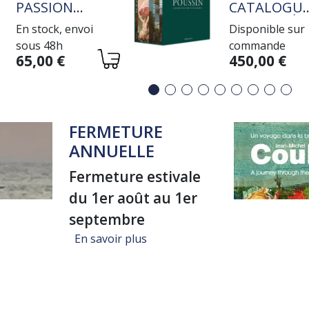
PASSION
CATALOGU
ROTHSCHILD
RAISONNÉ
En stock, envoi
Disponible sur
DE L'OEUVR
sous 48h
commande
PEINT
Variations
Variations
65,00 €
450,00 €
FERMETURE
ANNUELLE
Fermeture estivale
du 1er août au 1er
septembre
sur FERMETURE ANNUELLE
En savoir plus