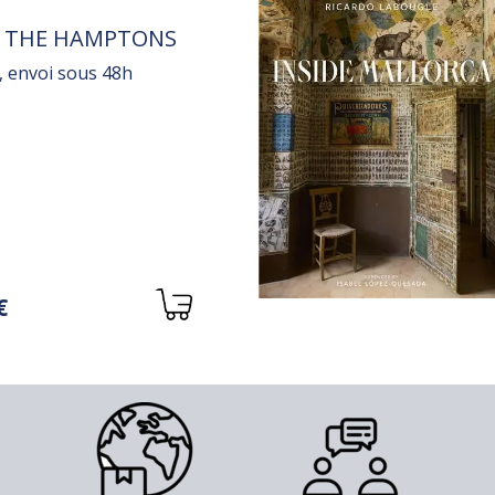
E THE HAMPTONS
, envoi sous 48h
s
€