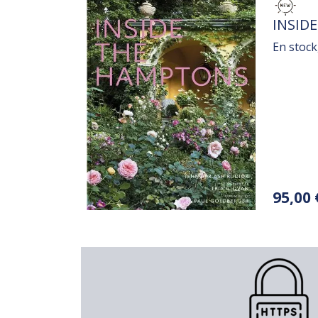
TITRE
INSID
En stock
Variation
95,00 