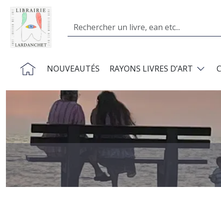
Aller au contenu principal
Search
Navigation principale
NOUVEAUTÉS
RAYONS LIVRES D’ART
Image
Précédent
Suivant