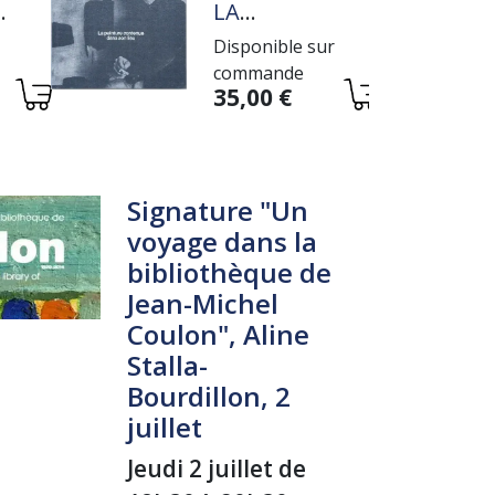
E
LA
PEINTURE
Disponible sur
E
CONTENUE
commande
DANS SON
Variations
35,00 €
LIEU
Signature "Un
voyage dans la
bibliothèque de
Jean-Michel
Coulon", Aline
Stalla-
Bourdillon, 2
juillet
Jeudi 2 juillet de