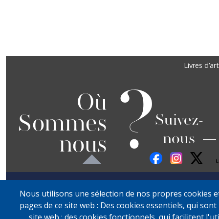
Précédent
Suivant
Footer
Livres d’art
?
Où
Sommes
Suivez-
nous
nous
Nous utilisons une sélection de nos propres cookies et 
pages de ce site web : Des cookies essentiels, qui sont 
site web ; des cookies fonctionnels, qui facilitent l'ut