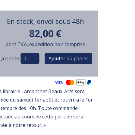
En stock, envoi sous 48h
82,00 €
dont TVA, expédition non comprise
Variations
Quantité
a librairie Lardanchet Beaux-Arts sera
mée du samedi 1er août et rouvrira le 1er
ptembre dès 10h. Toute commande
ectuée au cours de cette période sera
itée à notre retour. »