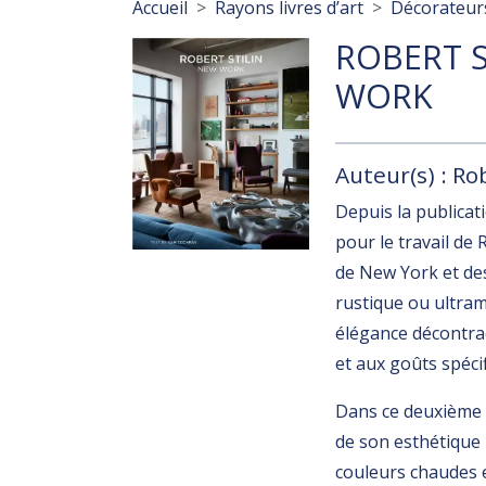
Fil d'Ariane
Accueil
Rayons livres d’art
Décorateurs
ROBERT S
WORK
Auteur(s) : Ro
Depuis la publica
pour le travail de 
de New York et des
rustique ou ultra
élégance décontrac
et aux goûts spéci
Dans ce deuxième o
de son esthétique 
couleurs chaudes e