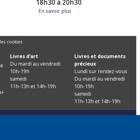
18h30 à 20h30
sur Signature "Un voyage dans 
En savoir plus
les cookies
Livres d’art
Livres et documents
Du mardi au vendredi
précieux
é
10h-19h
Lundi sur rendez-vous
samedi
Du mardi au vendredi
11h-13h et 14h-19h
10h-19h
u-
samedi
11h-13h et 14h-19h