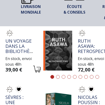
LIVRAISON
ÉCOUTE
R
MONDIALE
& CONSEILS
TITRE
TITRE
UN VOYAGE
RUTH
DANS LA
ASAWA:
BIBLIOTHÈQUE
RETROSPECT
DE JEAN-
En stock, envoi
En stock, envoi
MICHEL
sous 48h
sous 48h
COULON
Variations
Variations
39,00 €
72,00 €
TITRE
TITRE
SÈVRES :
NICOLAS
UNE
POUSSIN :