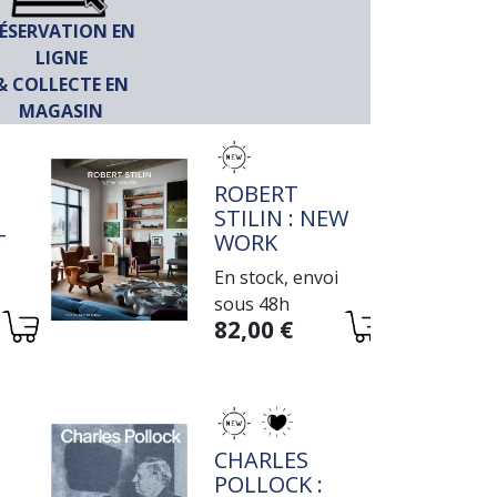
ÉSERVATION EN
LIGNE
& COLLECTE EN
MAGASIN
TITRE
ROBERT
STILIN : NEW
IVE
WORK
En stock, envoi
sous 48h
Variations
82,00 €
TITRE
CHARLES
POLLOCK :